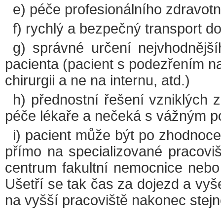
e) péče profesionálního zdravot
f) rychlý a bezpečný transport d
g) správné určení nejvhodnějš
pacienta (pacient s podezřením na 
chirurgii a ne na internu, atd.)
h) přednostní řešení vzniklých z
péče lékaře a nečeká s vážným p
i) pacient může být po zhodnoc
přímo na specializované pracoviš
centrum fakultní nemocnice nebo
Ušetří se tak čas za dojezd a vyše
na vyšší pracoviště nakonec stej