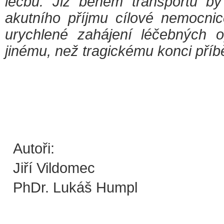
léčbu. Již během transportu by
akutního příjmu cílové nemocnic
urychlené zahájení léčebných o
jinému, než tragickému konci příb
Autoři:
Jiří Vildomec
PhDr. Lukáš Humpl