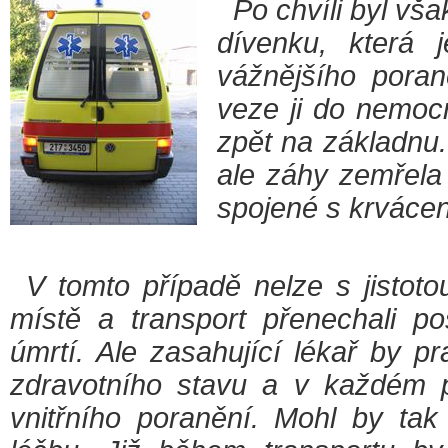
Po chvíli byl vša
dívenku, která
vážnějšího poran
veze ji do nemocn
zpět na základnu.
ale záhy zemřela 
spojené s krváce
V tomto případě nelze s jistoto
místě a transport přenechali po
úmrtí. Ale zasahující lékař by 
zdravotního stavu a v každém p
vnitřního poranění. Mohl by tak