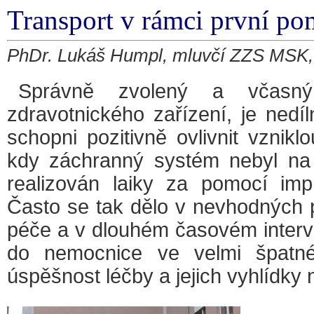
Transport v rámci první po
PhDr. Lukáš Humpl, mluvčí ZZS MSK, 
Správně zvolený a včasný
zdravotnického zařízení, je nedí
schopni pozitivně ovlivnit vznik
kdy záchranný systém nebyl na t
realizován laiky za pomocí impr
Často se tak dělo v nevhodných 
péče a v dlouhém časovém interva
do nemocnice ve velmi špatné
úspěšnost léčby a jejich vyhlídky n