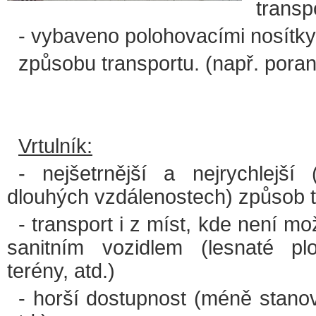
transp
- vybaveno polohovacími nosítk
způsobu transportu. (např. poraně
Vrtulník:
- nejšetrnější a nejrychlejší
dlouhých vzdálenostech) způsob t
- transport i z míst, kde není m
sanitním vozidlem (lesnaté pl
terény, atd.)
- horší dostupnost (méně stanovi