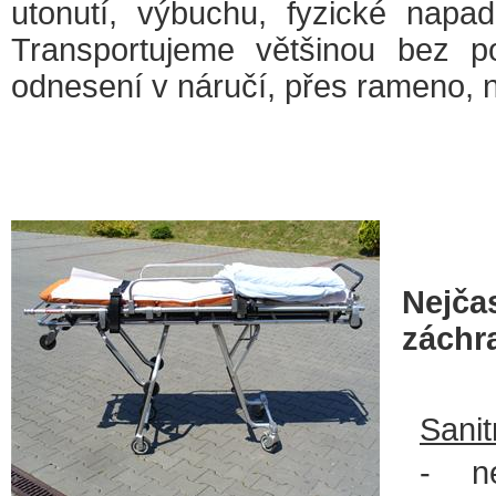
utonutí, výbuchu, fyzické napad
Transportujeme většinou bez p
odnesení v náručí, přes rameno, 
Nejčas
záchr
Sanit
- ne