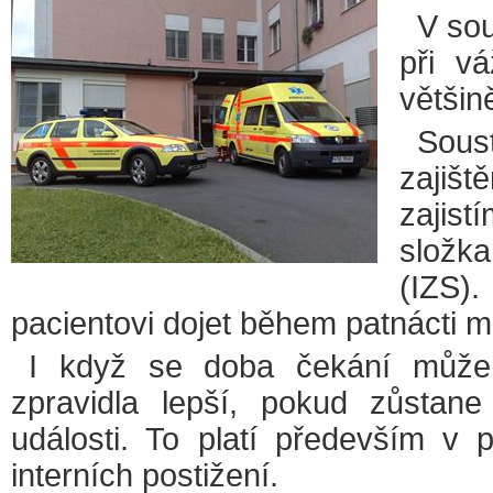
V sou
při v
většin
Sous
zajiš
zajis
složk
(IZS)
pacientovi dojet během patnácti m
I když se doba čekání může 
zpravidla lepší, pokud zůstan
události. To platí především v 
interních postižení.