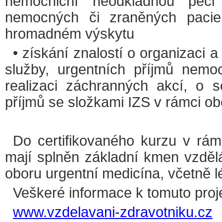
nemocniční neodkladnou péči 
nemocných či zraněných pacient
hromadném výskytu
• získání znalostí o organizaci 
služby, urgentních příjmů nemoc
realizaci záchranných akcí, o s
příjmů se složkami IZS v rámci o
Do certifikovaného kurzu v rámc
mají splněn základní kmen vzděl
oboru urgentní medicína, včetně l
Veškeré informace k tomuto proj
www.vzdelavani-zdravotniku.cz