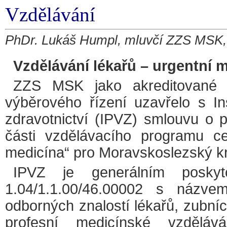
Vzdělávání
PhDr. Lukáš Humpl, mluvčí ZZS MSK, 
Vzdělávání lékařů – urgentní 
ZZS MSK jako akreditované 
výběrového řízení uzavřelo s In
zdravotnictví (IPVZ) smlouvu o 
části vzdělávacího programu ce
medicína“ pro Moravskoslezský kr
IPVZ je generálním poskyt
1.04/1.1.00/46.00002 s názve
odborných znalostí lékařů, zubn
profesní medicínské vzdělá