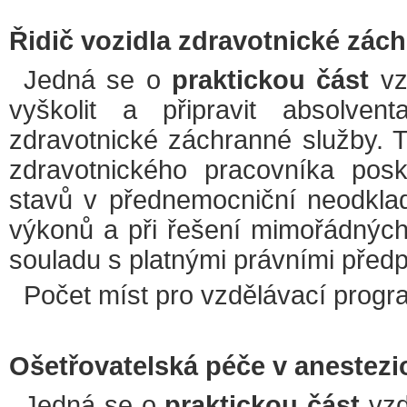
Řidič vozidla zdravotnické zác
Jedná se o
praktickou část
vz
vyškolit a připravit absolven
zdravotnické záchranné služby.
zdravotnického pracovníka posk
stavů v přednemocniční neodkladn
výkonů a při řešení mimořádných
souladu s platnými právními předp
Počet míst pro vzdělávací progr
Ošetřovatelská péče v anesteziol
Jedná se o
praktickou část
vzd