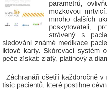
parametrů, ovlivň
mozkovou mrtvicí
mnoho dalších uka
poskytovateli, pr
strávený s paci
sledování známé medikace pacie
iktové karty. Skórovací systém o
péče získat: zlatý, platinový a di
Záchranáři ošetří každoročně v 
tisíc pacientů, které postihne cé