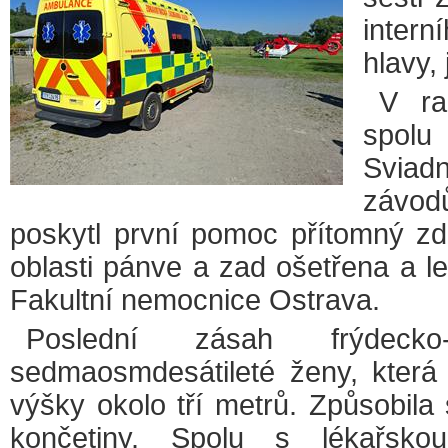
intern
hlavy,
V ra
spolu
Sviadn
závod
poskytl první pomoc přítomný zd
oblasti pánve a zad ošetřena a l
Fakultní nemocnice Ostrava.
Poslední zásah frýdeck
sedmaosmdesátileté ženy, která 
výšky okolo tří metrů. Způsobila 
končetiny. Spolu s lékařsk