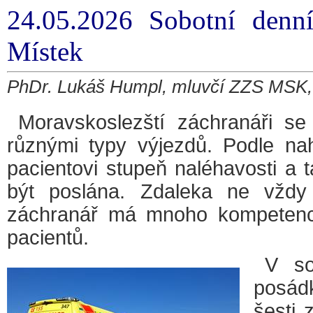
24.05.2026 Sobotní denn
Místek
PhDr. Lukáš Humpl, mluvčí ZZS MSK, 
Moravskoslezští záchranáři s
různými typy výjezdů. Podle nah
pacientovi stupeň naléhavosti a
být poslána. Zdaleka ne vždy 
záchranář má mnoho kompetencí
pacientů.
V so
posád
šesti 