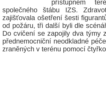
přístupném ter
společného štábu IZS. Zdravo
zajišťovala ošetření šesti figuran
od požáru, tři další byli dle scén
Do cvičení se zapojily dva týmy 
přednemocniční neodkladné péče 
zraněných v terénu pomocí čtyřko