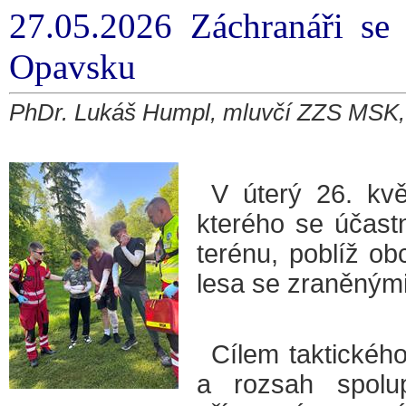
27.05.2026 Záchranáři se 
Opavsku
PhDr. Lukáš Humpl, mluvčí ZZS MSK, 
V úterý 26. kvě
kterého se účast
terénu, poblíž o
lesa se zraněným
Cílem taktického
a rozsah spolup