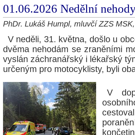
01.06.2026 Nedělní nehody
PhDr. Lukáš Humpl, mluvčí ZZS MSK, 
V neděli, 31. května, došlo u o
dvěma nehodám se zraněními mot
vyslán záchranářský i lékařský 
určeným pro motocyklisty, byli ob
V dop
osobní
cestova
poraně
končetin