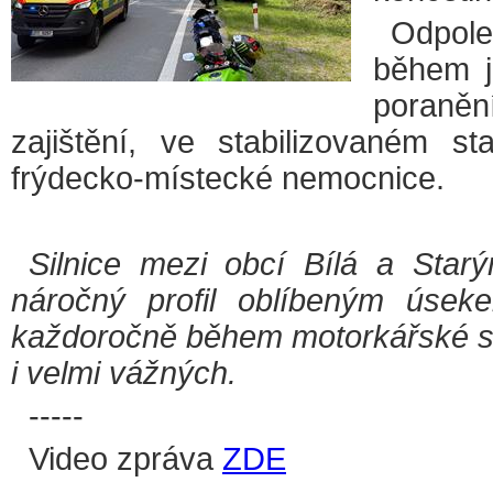
Odpole
během jí
poranění
zajištění, ve stabilizovaném st
frýdecko-místecké nemocnice.
Silnice mezi obcí Bílá a Starý
náročný profil oblíbeným úseke
každoročně během motorkářské se
i velmi vážných.
-----
Video zpráva
ZDE