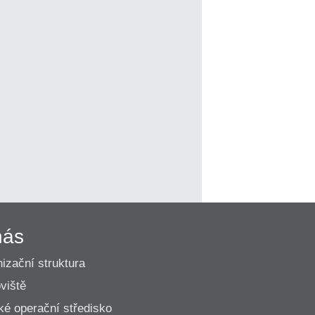
nás
izační struktura
viště
ké operační středisko