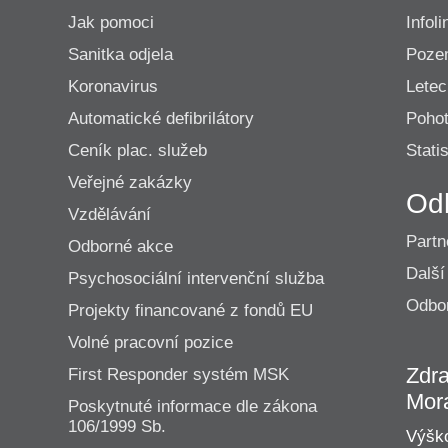
Jak pomoci
Infoli
Sanitka odjela
Poze
Koronavirus
Lete
Automatické defibrilátory
Pohot
Ceník plac. služeb
Statis
Veřejné zakázky
Od
Vzdělávání
Partn
Odborné akce
Další
Psychosociální intervenční služba
Odbor
Projekty financované z fondů EU
Volné pracovní pozice
Zdra
First Responder systém MSK
Mor
Poskytnuté informace dle zákona
106/1999 Sb.
Výško