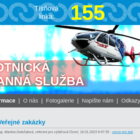
155
Tísňová
linka:
OTNICKÁ
ANNÁ SLUŽBA
ormace
|
O nás
|
Fotogalerie
|
Napište nám
|
Odkaz
Veřejné zakázky
ng. Martina Doležalová, referent pro výběrová řízení, 16.01.2023 9:47:35 -
verze pro tisk