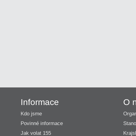
Informace
O 
Kdo jsme
Organ
Povinné informace
Stano
Jak volat 155
Krajs