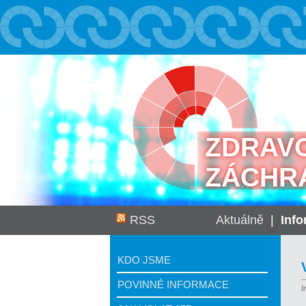
ZDRAV
ZÁCHR
RSS
Aktuálně
|
Inf
KDO JSME
POVINNÉ INFORMACE
I