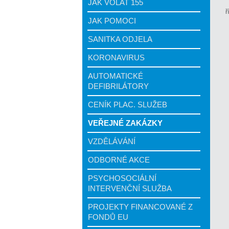
JAK VOLAT 155
ř
JAK POMOCI
SANITKA ODJELA
KORONAVIRUS
AUTOMATICKÉ
DEFIBRILÁTORY
CENÍK PLAC. SLUŽEB
VEŘEJNÉ ZAKÁZKY
VZDĚLÁVÁNÍ
ODBORNÉ AKCE
PSYCHOSOCIÁLNÍ
INTERVENČNÍ SLUŽBA
PROJEKTY FINANCOVANÉ Z
FONDŮ EU