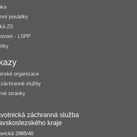
nka
mní posádky
cká ZS
ovost - LSPP
tiky
kazy
erské organizace
 záchranné služby
né stránky
votnická záchranná služba
avskoslezského kraje
vická 2995/40