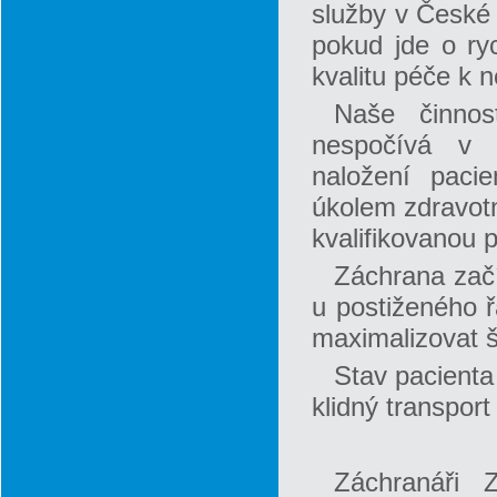
služby v České 
pokud jde o ry
kvalitu péče k 
Naše činnos
nespočívá v c
naložení pac
úkolem zdravotn
kvalifikovanou 
Záchrana začí
u postiženého ř
maximalizovat š
Stav pacienta
klidný transport
Záchranáři 