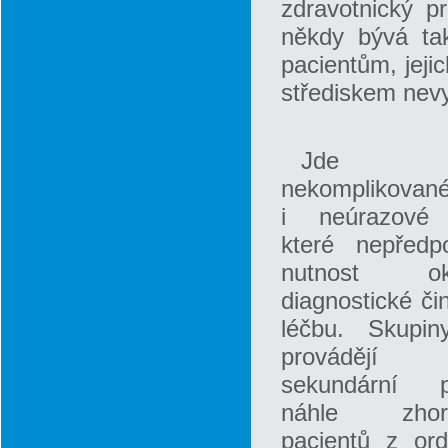
zdravotnický p
někdy bývá tak
pacientům, jeji
střediskem nevy
Jde
nekomplikovan
i neúrazové 
které nepředpo
nutnost oka
diagnostické či
léčbu. Skupi
provádějí r
sekundární p
náhle zhorš
pacientů z ord