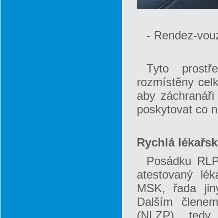
- Rendez-vou
Tyto prostř
rozmístěny celk
aby záchranáři
poskytovat co ne
Rychlá lékařs
Posádku RLP 
atestovaný lé
MSK, řada jin
Dalším členem
(NLZP), tedy 