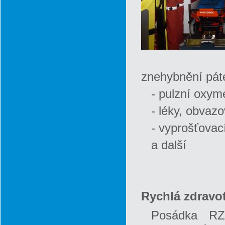
znehybnění páte
- pulzní oxym
- léky, obvazo
- vyprošťovací
a další
Rychlá zdravo
Posádka RZP