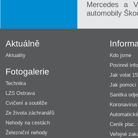
Mercedes a V
automobily Škod
Aktuálně
Inform
Aktuality
Kdo jsme
Povinné inf
Fotogalerie
Jak volat 1
Technika
Jak pomoci
LZS Ostrava
Sanitka odje
Cvičení a soutěže
Koronavirus
Ze života záchranářů
Automatické 
Nehody na cestách
Ceník plac.
Železniční nehody
Veřejné zak