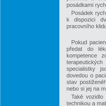
posádkami rychl
Posádek rych
k dispozici d
pracovního klidu
Pokud pacien
předat do lé
kompetence zd
terapeutickýc
specialistky 
dovedou o paci
stav postižené
nebo si jej na mí
Také vozidlo
technikou a mat