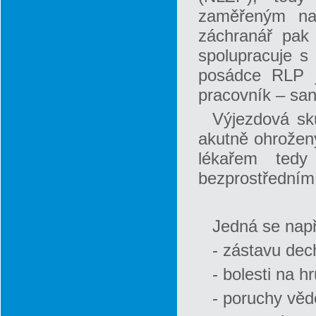
zaměřeným na 
záchranář pak 
spolupracuje s
posádce RLP j
pracovník – sani
Výjezdová sk
akutně ohrožený
lékařem tedy
bezprostředním 
Jedná se např
- zástavu dec
- bolesti na hr
- poruchy vě