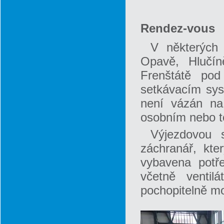
Rendez-vous
V některých
Opavě, Hlučín
Frenštátě pod
setkávacím sys
není vázán na 
osobním nebo t
Výjezdovou s
záchranář, kte
vybavena potř
včetně ventil
pochopitelně m