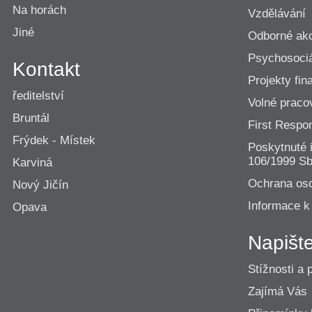
Na horách
Vzdělávání
Jiné
Odborné ak
Psychosociá
Kontakt
Projekty fi
ředitelství
Volné praco
Bruntál
First Resp
Frýdek - Místek
Poskytnuté 
106/1999 Sb
Karviná
Ochrana os
Nový Jičín
Informace k
Opava
Napišt
Stížnosti a 
Zajímá Vás