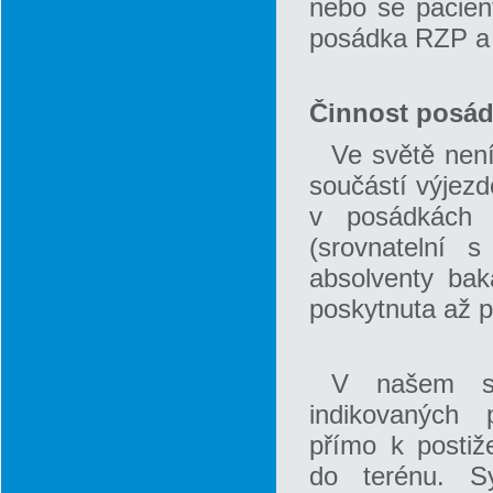
nebo se pacient
posádka RZP a
Činnost posá
Ve světě není
součástí výjez
v posádkách o
(srovnatelní 
absolventy bak
poskytnuta až p
V našem s
indikovaných 
přímo k posti
do terénu. S