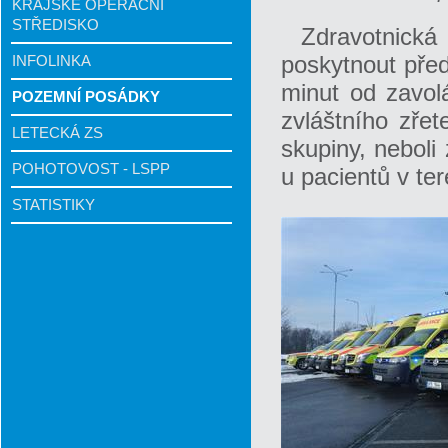
KRAJSKÉ OPERAČNÍ
STŘEDISKO
Zdravotnická
poskytnout před
INFOLINKA
minut od zavol
POZEMNÍ POSÁDKY
zvláštního zřet
LETECKÁ ZS
skupiny, neboli
POHOTOVOST - LSPP
u pacientů v te
STATISTIKY