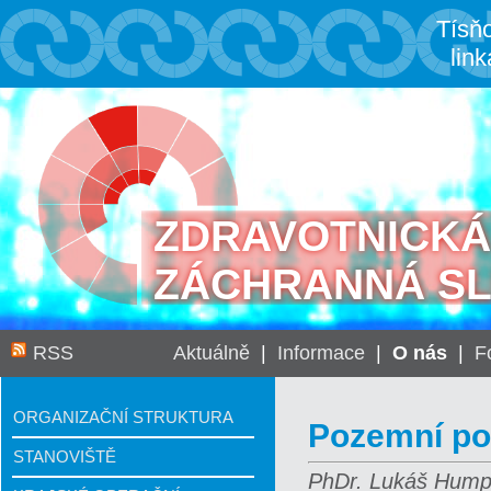
Tísň
link
ZDRAVOTNICKÁ
ZÁCHRANNÁ S
RSS
Aktuálně
|
Informace
|
O nás
|
F
ORGANIZAČNÍ STRUKTURA
Pozemní p
STANOVIŠTĚ
PhDr. Lukáš Humpl