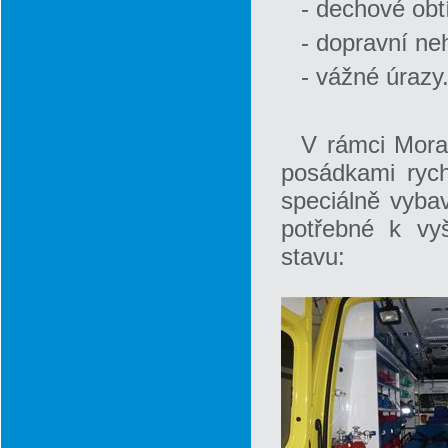
- dechové obt
- dopravní ne
- vážné úrazy
V rámci Mora
posádkami rych
speciálně vyba
potřebné k vyš
stavu: