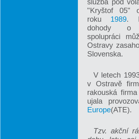
služba pod vo
"Kryštof 05" 
roku
1989
. 
dohody o p
spolupráci můž
Ostravy zasaho
Slovenska.
V letech 1993
v Ostravě fir
rakouská firma
ujala provozo
Europe
(ATE).
Tzv. akční rá