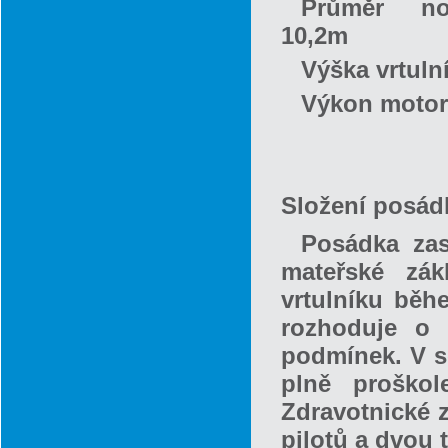
Průměr no
10,2m
Výška vrtul
Výkon moto
Složení posád
Posádka zas
mateřské zák
vrtulníku běhe
rozhoduje o 
podmínek. V s
plně proškol
Zdravotnické 
pilotů a dvou 