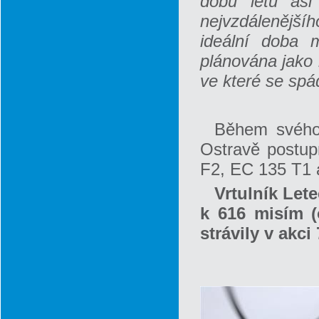
dobu letu asi
nejvzdálenější
ideální doba 
plánována jako 
ve které se spá
Během svého 
Ostravě postupn
F2, EC 135 T1 
Vrtulník Let
k 616 misím (
strávily v akci