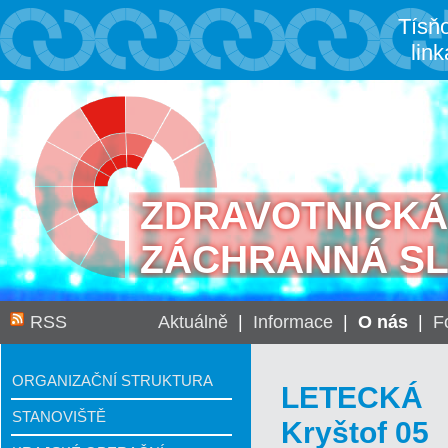
Tísň
link
ZDRAVOTNICKÁ
ZÁCHRANNÁ S
RSS
Aktuálně
|
Informace
|
O nás
|
F
ORGANIZAČNÍ STRUKTURA
LETECKÁ
STANOVIŠTĚ
Kryštof 05