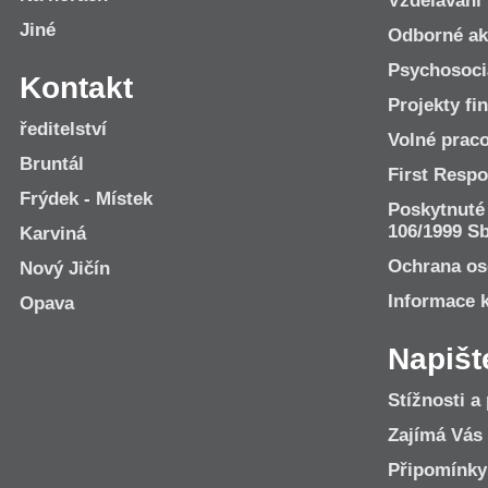
Vzdělávání
Jiné
Odborné ak
Psychosociá
Kontakt
Projekty f
ředitelství
Volné praco
Bruntál
First Resp
Frýdek - Místek
Poskytnuté
106/1999 Sb
Karviná
Ochrana os
Nový Jičín
Informace 
Opava
Napišt
Stížnosti a
Zajímá Vás
Připomínk