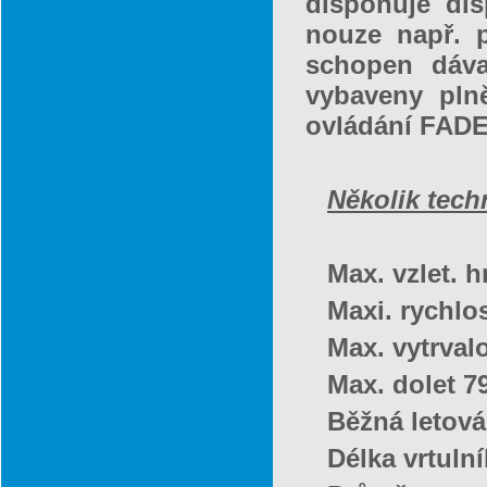
disponuje di
nouze např. p
schopen dáv
vybaveny plně
ovládání FADEC
Několik tech
Max. vzlet. 
Maxi. rychlo
Max. vytrval
Max. dolet
7
Běžná letov
Délka vrtuln