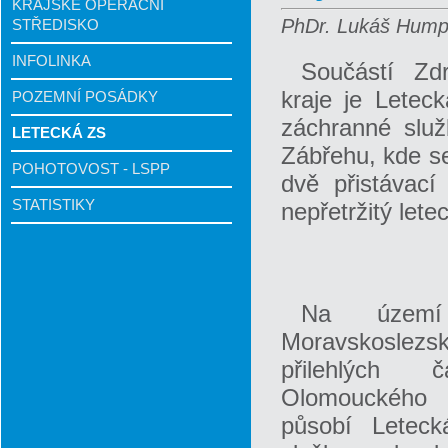
KRAJSKÉ OPERAČNÍ
PhDr. Lukáš Humpl
STŘEDISKO
INFOLINKA
Součástí Zd
kraje je Letec
POZEMNÍ POSÁDKY
záchranné služ
LETECKÁ ZS
Zábřehu, kde se
POHOTOVOST - LSPP
dvě přistávac
STATISTIKY
nepřetržitý lete
Na území
Moravskoslezs
přilehlých č
Olomouckého 
působí Leteck