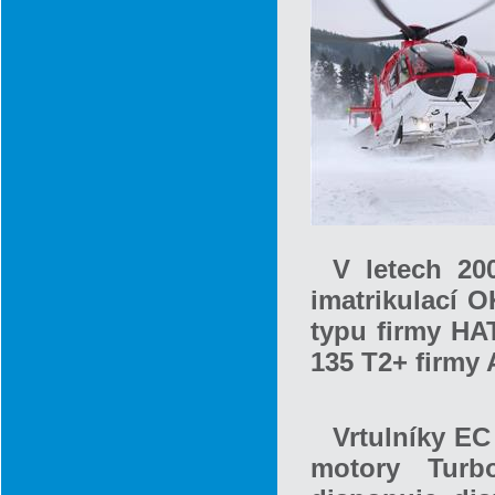
V letech 20
imatrikulací O
typu firmy HAT
135 T2+ firmy 
Vrtulníky E
motory Turb