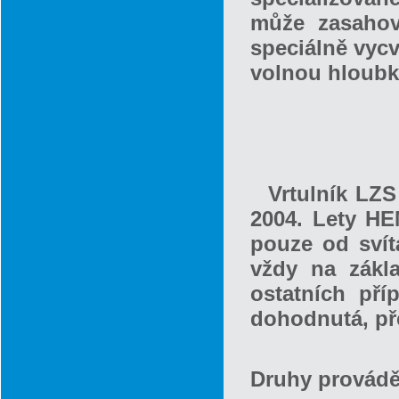
může zasahov
speciálně vyc
volnou hloubk
Vrtulník LZS
2004. Lety H
pouze od svít
vždy na zákla
ostatních pří
dohodnutá, př
Druhy provádě