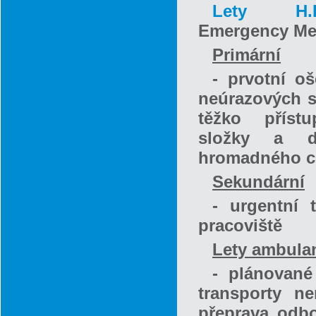
Lety H.E
Emergency Med
Primární
- prvotní oš
neúrazových s
těžko přís
složky a d
hromadného c
Sekundární
- urgentní 
pracoviště
Lety ambula
- plánované
transporty n
přeprava odbo