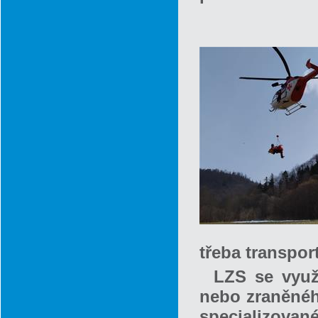
třeba transpor
LZS se využ
nebo zraněnéh
specializovan