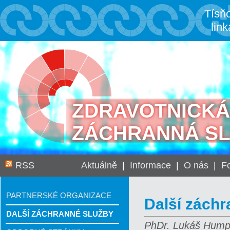
Tísň
link
ZDRAVOTNICKÁ
ZÁCHRANNÁ S
RSS
Aktuálně
|
Informace
|
O nás
|
Fo
PARTNERSKÉ ORGANIZACE
Další záchr
DALŠÍ ZÁCHRANNÉ SLUŽBY
PhDr. Lukáš Humpl