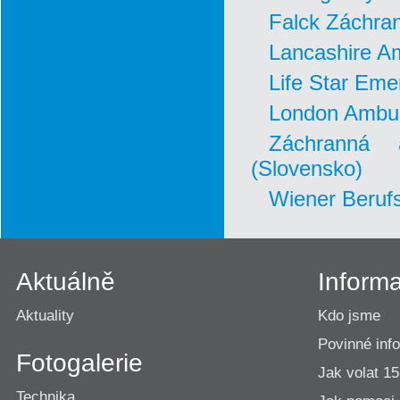
Falck Záchran
Lancashire A
Life Star Eme
London Ambul
Záchranná 
(Slovensko)
Wiener Beruf
Aktuálně
Inform
Aktuality
Kdo jsme
Povinné inf
Fotogalerie
Jak volat 1
Technika