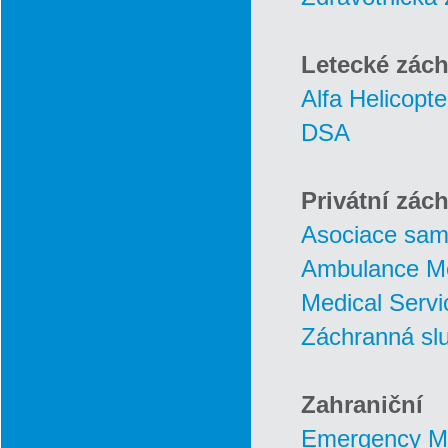
Letecké zách
Alfa Helicopte
DSA
Privátní zác
Asociace sam
Ambulance Me
Medical Servi
Záchranná slu
Zahraniční
Emergency Me