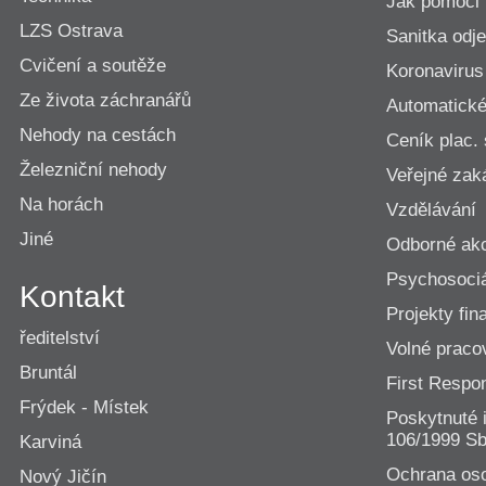
Jak pomoci
LZS Ostrava
Sanitka odje
Cvičení a soutěže
Koronavirus
Ze života záchranářů
Automatické 
Nehody na cestách
Ceník plac.
Železniční nehody
Veřejné zak
Na horách
Vzdělávání
Jiné
Odborné ak
Psychosociá
Kontakt
Projekty fi
ředitelství
Volné praco
Bruntál
First Resp
Frýdek - Místek
Poskytnuté 
106/1999 Sb
Karviná
Ochrana os
Nový Jičín