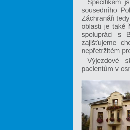
Specifikem j
sousedního Pol
Záchranáři tedy 
oblasti je také
spolupráci s 
zajišťujeme ch
nepřetržitém pr
Výjezdové s
pacientům v osm