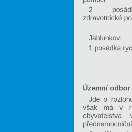
2 posád
zdravotnické p
Jablunkov:
1 posádka ryc
Územní odbor 
Jde o rozloh
však má v rám
obyvatelstva
přednemocniční 