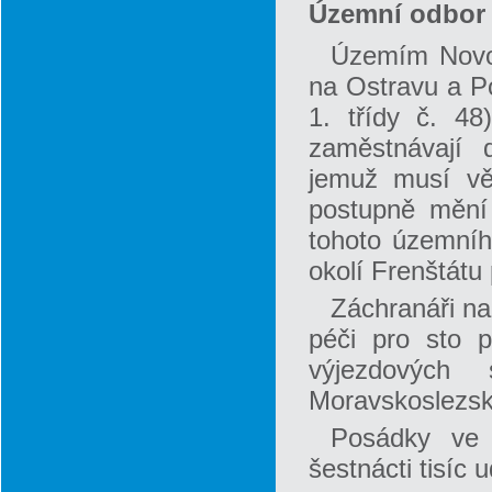
Územní odbor 
Územím Novoj
na Ostravu a Po
1. třídy č. 48
zaměstnávají 
jemuž musí věn
postupně mění
tohoto územníh
okolí Frenštát
Záchranáři na
péči pro sto p
výjezdových
Moravskoslezské
Posádky ve 
šestnácti tisíc u