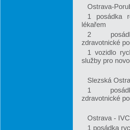
Ostrava-Poru
1 posádka r
lékařem
2 posád
zdravotnické p
1 vozidlo ry
služby pro nov
Slezská Ostr
1 posád
zdravotnické p
Ostrava - IVC
1 posádka ryc