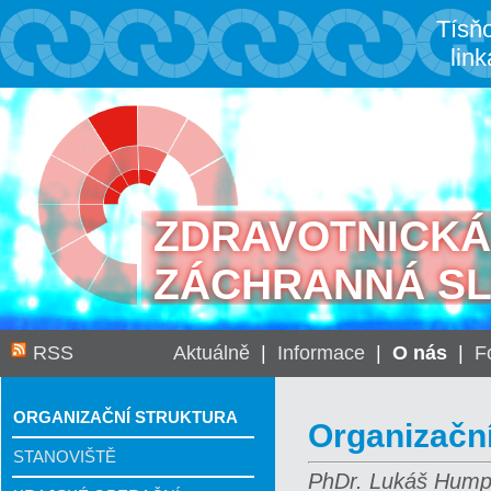
Tísň
link
ZDRAVOTNICKÁ
ZÁCHRANNÁ S
RSS
Aktuálně
|
Informace
|
O nás
|
F
ORGANIZAČNÍ STRUKTURA
Organizační
STANOVIŠTĚ
PhDr. Lukáš Humpl