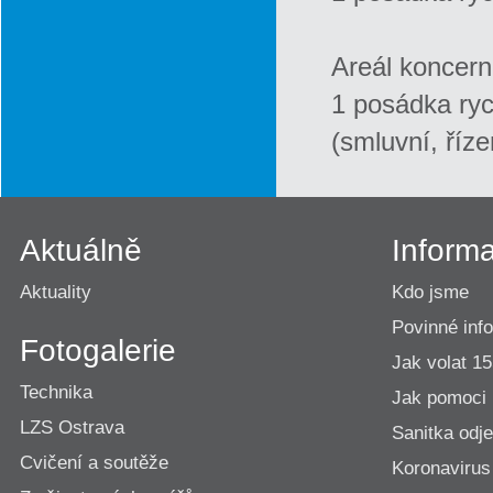
Areál koncernu
1 posádka ryc
(smluvní, říz
Aktuálně
Inform
Aktuality
Kdo jsme
Povinné inf
Fotogalerie
Jak volat 1
Technika
Jak pomoci
LZS Ostrava
Sanitka odje
Cvičení a soutěže
Koronavirus