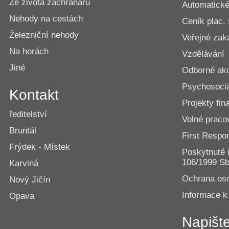
Ze života záchranářů
Automatické 
Nehody na cestách
Ceník plac.
Železniční nehody
Veřejné zak
Na horách
Vzdělávání
Jiné
Odborné ak
Psychosociá
Kontakt
Projekty fi
ředitelství
Volné praco
Bruntál
First Resp
Frýdek - Místek
Poskytnuté 
106/1999 Sb
Karviná
Ochrana os
Nový Jičín
Informace k
Opava
Napišt