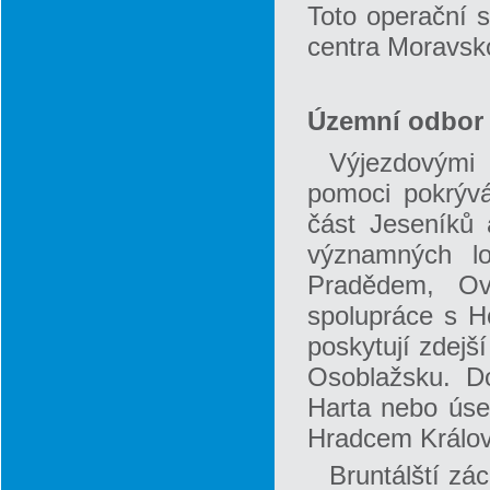
Toto operační s
centra Moravsk
Územní odbor 
Výjezdovými 
pomoci pokrýv
část Jeseníků 
významných lo
Pradědem, Ov
spolupráce s H
poskytují zdejš
Osoblažsku. Do
Harta nebo úse
Hradcem Králov
Bruntálští zá