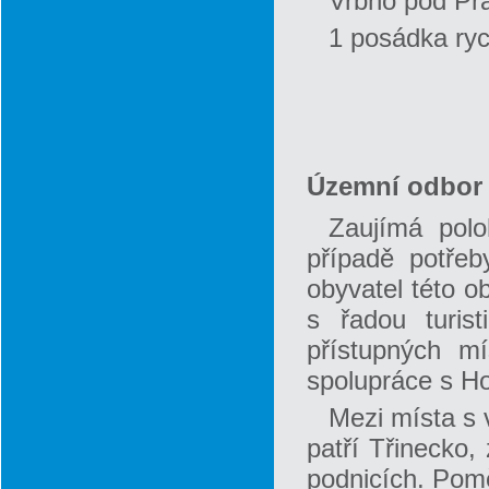
Vrbno pod P
1 posádka ryc
Územní odbor 
Zaujímá polo
případě potře
obyvatel této o
s řadou turis
přístupných m
spolupráce s H
Mezi místa s
patří Třinecko,
podnicích. Pomě