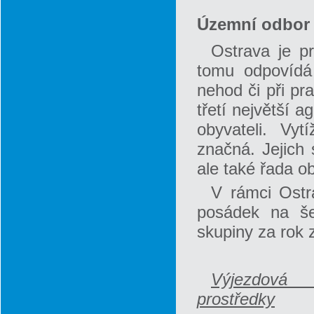
Územní odbor 
Ostrava je 
tomu odpovídá
nehod či při pr
třetí největší a
obyvateli. Vy
značná. Jejich
ale také řada ob
V rámci Ostr
posádek na šes
skupiny za rok z
Výjezdová
prostředky