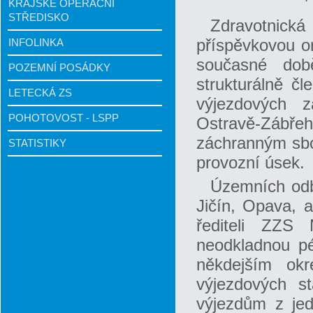
KRAJSKÉ OPERAČNÍ
STŘEDISKO
Zdravotnick
příspěvkovou o
INFOLINKA
současné dob
POZEMNÍ POSÁDKY
strukturálně č
LETECKÁ ZS
výjezdových z
POHOTOVOST - LSPP
Ostravě-Záb
záchranným sbo
STATISTIKY
provozní úsek.
Územních odbo
Jičín, Opava, 
řediteli ZZS
neodkladnou pé
někdejším okr
výjezdových s
výjezdům z jed