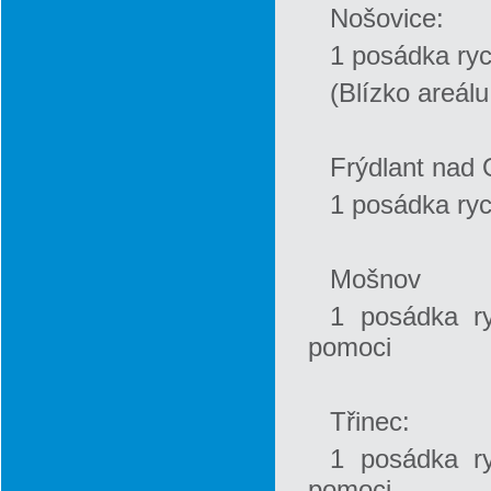
Nošovice:
1 posádka ryc
(Blízko areál
Frýdlant nad O
1 posádka ryc
Mošnov
1 posádka ry
pomoci
Třinec:
1 posádka ry
pomoci