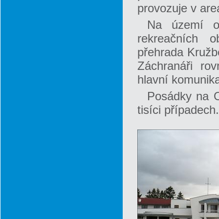
provozuje v are
Na území op
rekreačních o
přehrada Kružbe
Záchranáři ro
hlavní komunik
Posádky na Op
tisíci případech.