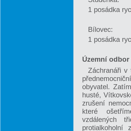
1 posádka ryc
Bílovec:
1 posádka ryc
Územní odbor
Záchranáři v 
přednemocniční
obyvatel. Zatí
husté, Vítkovsk
zrušení nemocn
které ošetřím
vzdálených tř
protialkoholní