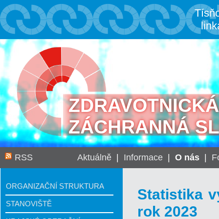
Tísň
link
ZDRAVOTNICKÁ
ZÁCHRANNÁ S
RSS
Aktuálně
|
Informace
|
O nás
|
F
ORGANIZAČNÍ STRUKTURA
Statistika 
STANOVIŠTĚ
rok 2023