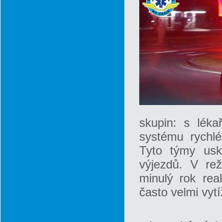
skupin: s lék
systému rychl
Tyto týmy usk
výjezdů. V rež
minulý rok re
často velmi vyt