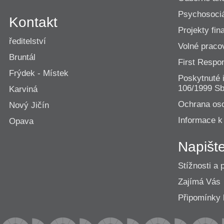
Psychosociá
Kontakt
Projekty fi
ředitelství
Volné praco
Bruntál
First Resp
Frýdek - Místek
Poskytnuté 
106/1999 Sb
Karviná
Ochrana os
Nový Jičín
Informace k
Opava
Napišt
Stížnosti a 
Zajímá Vás
Připomínk