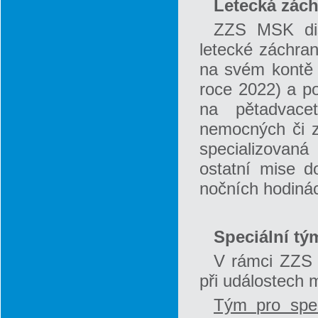
Letecká zác
ZZS MSK disp
letecké záchran
na svém kontě 
roce 2022) a po
na pětadvace
nemocných či z
specializovan
ostatní mise d
nočních hodiná
Speciální tý
V rámci ZZS M
při událostech
Tým pro spec