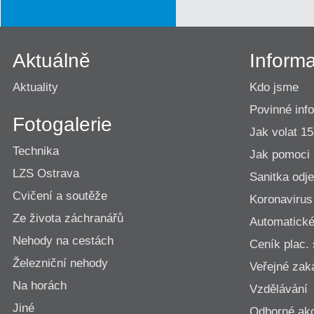
Aktuálně
Inform
Aktuality
Kdo jsme
Povinné inf
Fotogalerie
Jak volat 1
Technika
Jak pomoci
LZS Ostrava
Sanitka odje
Cvičení a soutěže
Koronavirus
Ze života záchranářů
Automatické 
Nehody na cestách
Ceník plac.
Železniční nehody
Veřejné zak
Na horách
Vzdělávání
Jiné
Odborné ak