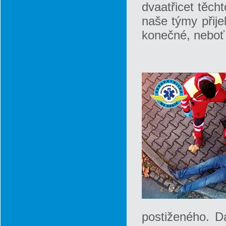
dvaatřicet těch
naše týmy přije
konečné, neboť 
postiženého. D