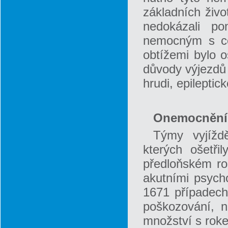
základních živo
nedokázali p
nemocným s cé
obtížemi bylo o
důvody výjezdů 
hrudi, epileptic
Onemocnění 
Týmy vyjížd
kterých ošetři
předloňském ro
akutními psycho
1671 případech 
poškozování, n
množství s roke