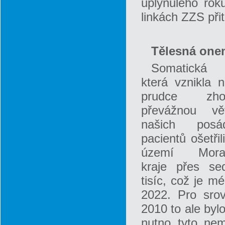
uplynulého rok
linkách ZZS přit
Tělesná one
Somatická 
která vznikla 
prudce zhor
převážnou vě
našich posá
pacientů ošetřil
území Morav
kraje přes s
tisíc, což je m
2022. Pro srov
2010 to ale byl
nutno tyto nem