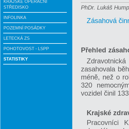
KRAJSKÉ OPERAČNÍ
PhDr. Lukáš Humpl
STŘEDISKO
INFOLINKA
Zásahová čin
POZEMNÍ POSÁDKY
LETECKÁ ZS
POHOTOVOST - LSPP
Přehled zásah
STATISTIKY
Zdravotnick
zasahovala běh
méně, než o ro
320 nemocným 
vozidel činil 13
Krajské zdra
Pracovníci 