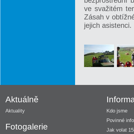
bezprostřední b
ve svažitém ter
Zásah v obtížné
jejich asistenci.
Aktuálně
Inform
Aktuality
Kdo jsme
Povinné inf
Fotogalerie
Jak volat 1