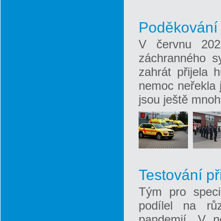
Poděkování 
V červnu 2020
záchranného s
zahrát přijela 
nemoc neřekla j
jsou ještě mnoh
Testování př
Tým pro speci
podílel na rů
pandemií. V ně