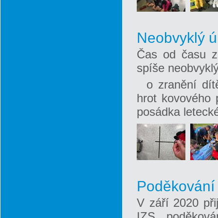
Neobvyklý ú
Čas od času za
spíše neobvyklý
o zranění dí
hrot kovového 
posádka letecké
Poděkování 
V září 2020 při
IZS, poděkován