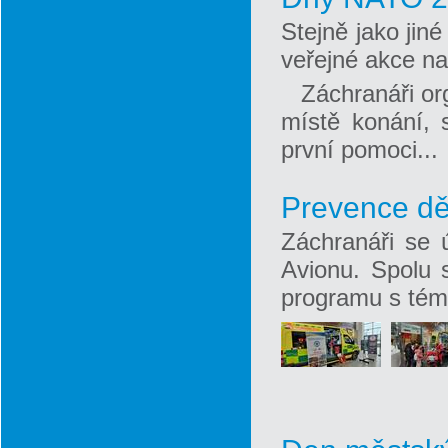
Stejně jako jin
veřejné akce n
Záchranáři or
místě konání, 
první pomoci...
Prevence dě
Záchranáři se ú
Avionu. Spolu s
programu s téma