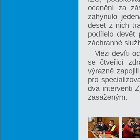
ocenění za zá
zahynulo jeden
deset z nich t
podílelo devět
záchranné služb
Mezi devíti o
se čtveřicí zdr
výrazně zapoji
pro specializov
dva interventi 
zasaženým.