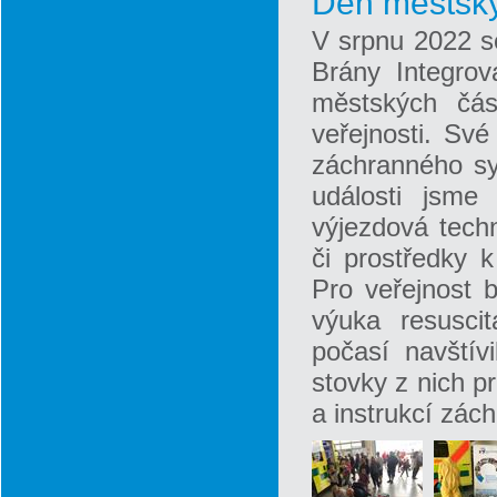
Den městský
V srpnu 2022 s
Brány Integrov
městských čás
veřejnosti. Své
záchranného sy
události jsme 
výjezdová tech
či prostředky 
Pro veřejnost b
výuka resuscit
počasí navštív
stovky z nich 
a instrukcí zác