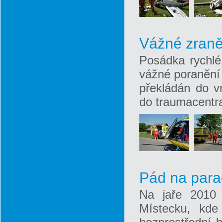
Vážné zraně
Posádka rychlé 
vážné poranění 
překládán do vr
do traumacentr
Pád na para
Na jaře 2010 
Místecku, kde 