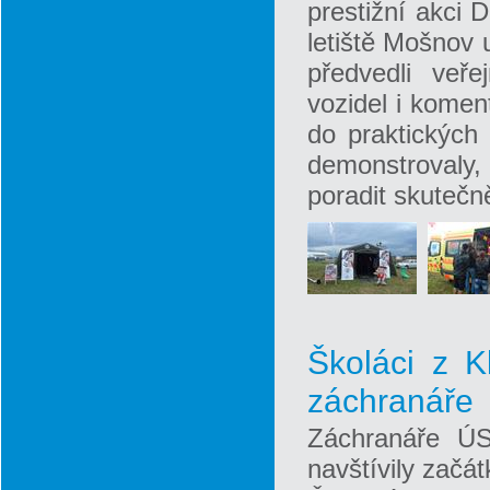
prestižní akci 
letiště Mošnov 
předvedli veře
vozidel i komen
do praktických 
demonstrovaly
poradit skutečn
Školáci z K
záchranáře
Záchranáře ÚS
navštívily začá