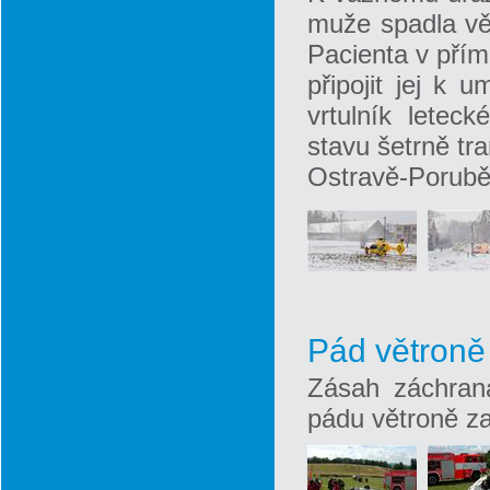
muže spadla vě
Pacienta v přím
připojit jej k u
vrtulník letec
stavu šetrně tr
Ostravě-Porubě.
Pád větroně
Zásah záchran
pádu větroně za