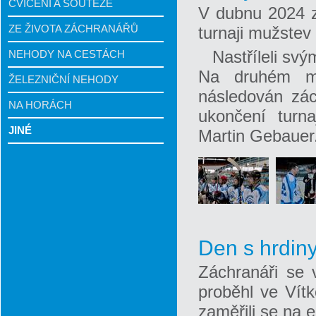
CVIČENÍ A SOUTĚŽE
V dubnu 2024 z
ZE ŽIVOTA ZÁCHRANÁŘŮ
turnaji mužstev
Nastříleli sv
NEHODY NA CESTÁCH
Na druhém mí
ŽELEZNIČNÍ NEHODY
následován zác
NA HORÁCH
ukončení turna
JINÉ
Martin Gebauer
Den s hrdin
Záchranáři se 
proběhl ve Vítk
zaměřili se na e