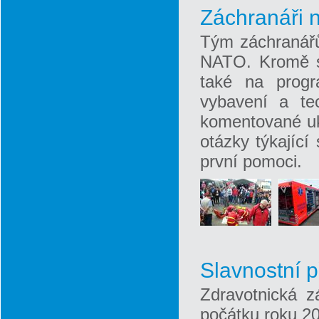
Záchranáři
Tým záchranářů
NATO. Kromě sa
také na progr
vybavení a te
komentované uk
otázky týkající
první pomoci.
Slavnostní p
Zdravotnická 
počátku roku 20