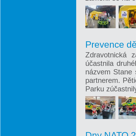
Prevence dě
Zdravotnická 
účastnila druh
názvem Stane se
partnerem. Pět
Parku zúčastnily
Dny NATO 