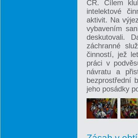
ČR. Cílem kl
intelektové či
aktivit. Na výj
vybavením sani
deskutovali. 
záchranné služ
činností, jež le
práci v podvěs
návratu a přis
bezprostřední bl
jeho posádky p
Zásah v obt