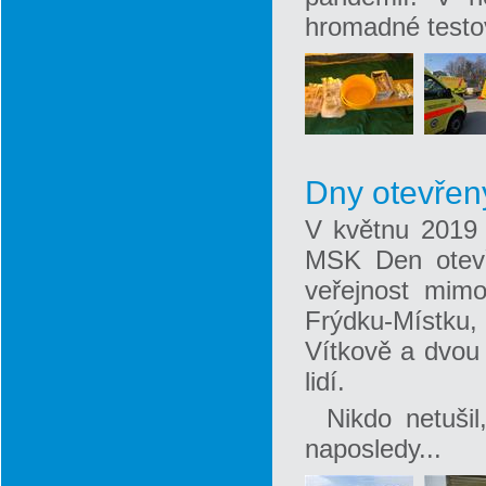
hromadné testo
Dny otevřen
V květnu 2019 
MSK Den otevře
veřejnost mimo
Frýdku-Místku,
Vítkově a dvou 
lidí.
Nikdo netušil
naposledy...