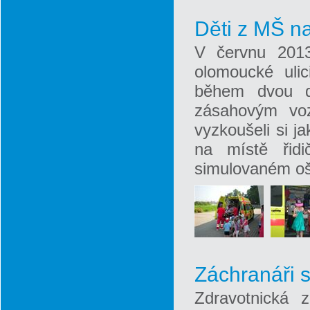
Děti z MŠ n
V červnu 2013
olomoucké ulic
během dvou d
zásahovým voz
vyzkoušeli si ja
na místě řidi
simulovaném oš
Záchranáři 
Zdravotnická 