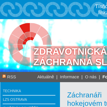
Tísň
link
ZDRAVOTNICKÁ
ZÁCHRANNÁ S
RSS
Aktuálně
|
Informace
|
O nás
|
Fo
TECHNIKA
Záchranáři
LZS OSTRAVA
hokejovém t