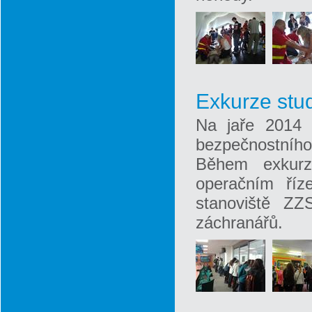
Exkurze stu
Na jaře 2014 n
bezpečnostního
Během exkurz
operačním říz
stanoviště ZZ
záchranářů.