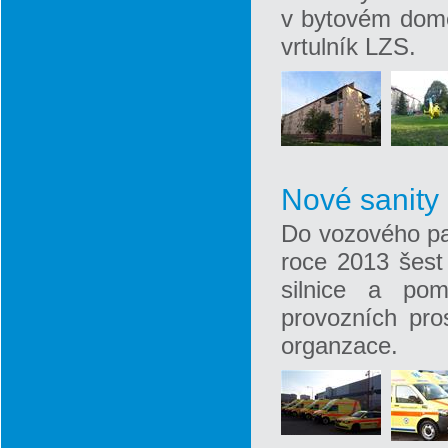
v bytovém domě
vrtulník LZS.
Nové sanity
Do vozového par
roce 2013 šest 
silnice a pom
provozních pr
organzace.