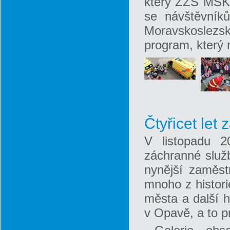
který ZZS MSK 
se návštěvník
Moravskoslezské
program, který 
Čtyřicet let
V listopadu 2
záchranné služ
nynější zaměstn
mnoho z histori
města a další h
v Opavě, a to p