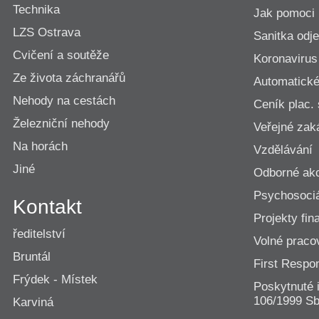
Technika
Jak pomoci
LZS Ostrava
Sanitka odje
Cvičení a soutěže
Koronavirus
Ze života záchranářů
Automatické 
Nehody na cestách
Ceník plac.
Železniční nehody
Veřejné zak
Na horách
Vzdělávání
Jiné
Odborné ak
Psychosociá
Kontakt
Projekty fi
ředitelství
Volné praco
Bruntál
First Resp
Frýdek - Místek
Poskytnuté 
106/1999 Sb
Karviná