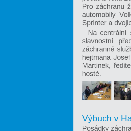
Pro záchranu ži
automobily Vol
Sprinter a dvo
Na centrální 
slavnostní př
záchranné služ
hejtmana Josef
Martinek, ředi
hosté.
Výbuch v Ha
Posádky záchra