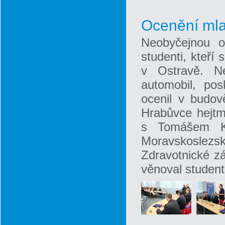
Ocenění ml
Neobyčejnou od
studenti, kteří
v Ostravě. Ne
automobil, pos
ocenil v budov
Hrabůvce hejtm
s Tomášem Kuž
Moravskoslez
Zdravotnické z
věnoval student