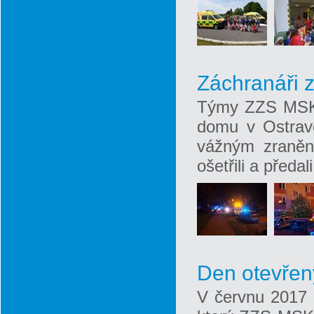
Záchranáři 
Týmy ZZS MSK 
domu v Ostravě
vážným zranění
ošetřili a předa
Den otevřen
V červnu 2017 p