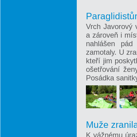
Paraglidistů
Vrch Javorový 
a zároveň i mí
nahlášen pád
zamotaly. U zra
kteří jim posky
ošetřování ženy
Posádka sanitk
Muže zranil
K vážnému úrazu