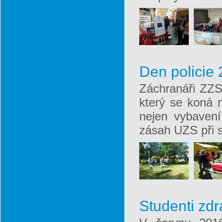
Den policie
Záchranáři ZZS 
který se koná 
nejen vybavení
zásah UZS při 
Studenti zdr