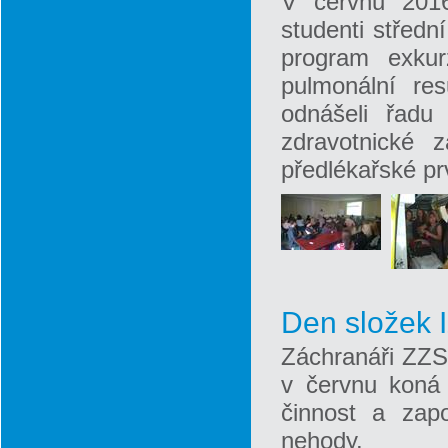
V červnu 2016 
studenti středn
program exkur
pulmonální re
odnášeli řadu
zdravotnické 
předlékařské pr
Den složek 
Záchranáři ZZS 
v červnu koná 
činnost a zapo
nehody.