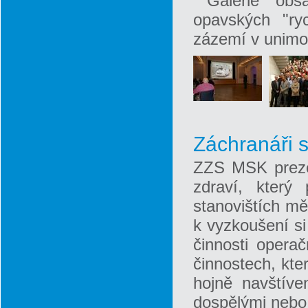
Galerie obsa
opavských "ryc
zázemí v unimo
Záchranáři s
ZZS MSK prezen
zdraví, který
stanovištích mě
k vyzkoušení si
činnosti operač
činnostech, kte
hojně navštív
dospělými nebo 