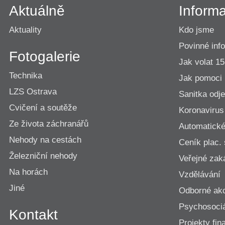
Aktuálně
Inform
Aktuality
Kdo jsme
Povinné inf
Fotogalerie
Jak volat 1
Technika
Jak pomoci
LZS Ostrava
Sanitka odje
Cvičení a soutěže
Koronavirus
Ze života záchranářů
Automatické 
Nehody na cestách
Ceník plac.
Železniční nehody
Veřejné zak
Na horách
Vzdělávání
Jiné
Odborné ak
Psychosociá
Kontakt
Projekty fi