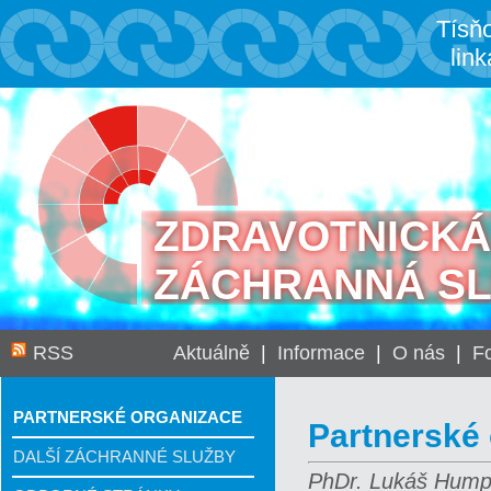
Tísň
link
ZDRAVOTNICKÁ
ZÁCHRANNÁ S
RSS
Aktuálně
|
Informace
|
O nás
|
Fo
PARTNERSKÉ ORGANIZACE
Partnerské
DALŠÍ ZÁCHRANNÉ SLUŽBY
PhDr. Lukáš Humpl