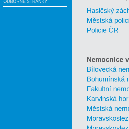
ODBORNÉ STRÁNKY
Hasičský zác
Městská polic
Policie ČR
Nemocnice v 
Bílovecká ne
Bohumínská 
Fakultní nem
Karvinská ho
Městská nemo
Moravskoslez
Moravskoslez