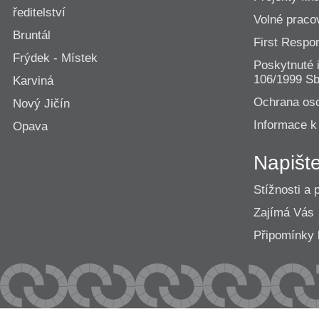
ředitelství
Volné praco
Bruntál
First Resp
Frýdek - Místek
Poskytnuté 
106/1999 Sb
Karviná
Ochrana os
Nový Jičín
Informace k
Opava
Napišt
Stížnosti a 
Zajímá Vás
Připomínk