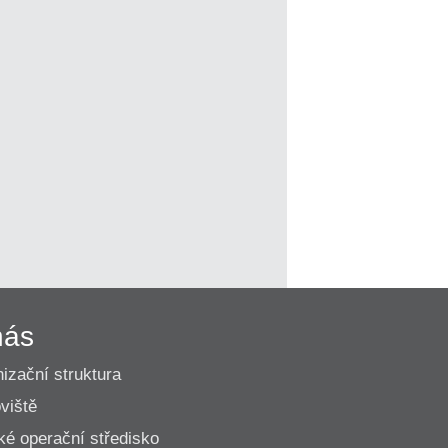
nás
izační struktura
viště
ké operační středisko