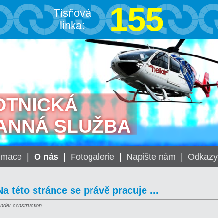
155
Tísňová
linka:
OTNICKÁ
ANNÁ SLUŽBA
ormace
|
O nás
|
Fotogalerie
|
Napište nám
|
Odkazy
Na této stránce se právě pracuje ...
nder construction ...