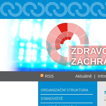
ZDRAV
ZÁCHR
RSS
Aktuálně
|
Inf
ORGANIZAČNÍ STRUKTURA
STANOVIŠTĚ
U