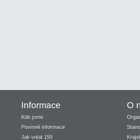
Informace
O 
Kdo jsme
Organ
Povinné informace
Stano
Jak volat 155
Krajs