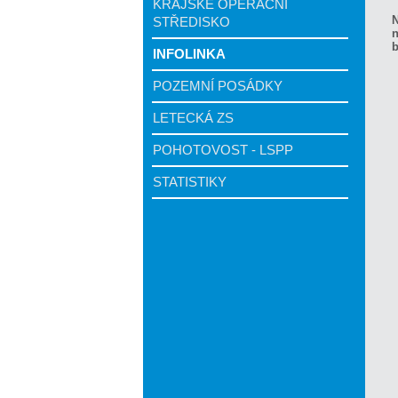
KRAJSKÉ OPERAČNÍ
N
STŘEDISKO
n
b
INFOLINKA
POZEMNÍ POSÁDKY
LETECKÁ ZS
POHOTOVOST - LSPP
STATISTIKY