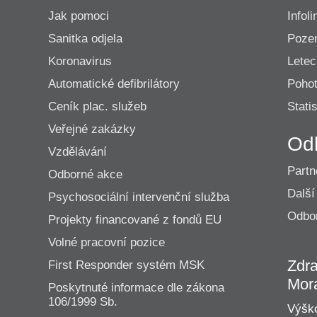
Jak pomoci
Infoli
Sanitka odjela
Poze
Koronavirus
Lete
Automatické defibrilátory
Pohot
Ceník plac. služeb
Statis
Veřejné zakázky
Od
Vzdělávání
Partn
Odborné akce
Další
Psychosociální intervenční služba
Odbor
Projekty financované z fondů EU
Volné pracovní pozice
Zdra
First Responder systém MSK
Mor
Poskytnuté informace dle zákona
106/1999 Sb.
Výško