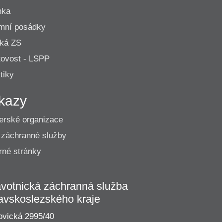
nka
mní posádky
cká ZS
ovost - LSPP
tiky
kazy
erské organizace
 záchranné služby
né stránky
votnická záchranná služba
avskoslezského kraje
vická 2995/40