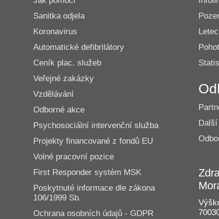
Jak pomoci
Infoli
Sanitka odjela
Poze
Koronavirus
Lete
Automatické defibrilátory
Pohot
Ceník plac. služeb
Statis
Veřejné zakázky
Od
Vzdělávání
Partn
Odborné akce
Další
Psychosociální intervenční služba
Odbor
Projekty financované z fondů EU
Volné pracovní pozice
Zdra
First Responder systém MSK
Mor
Poskytnuté informace dle zákona
106/1999 Sb.
Výško
70030
Ochrana osobních údajů - GDPR