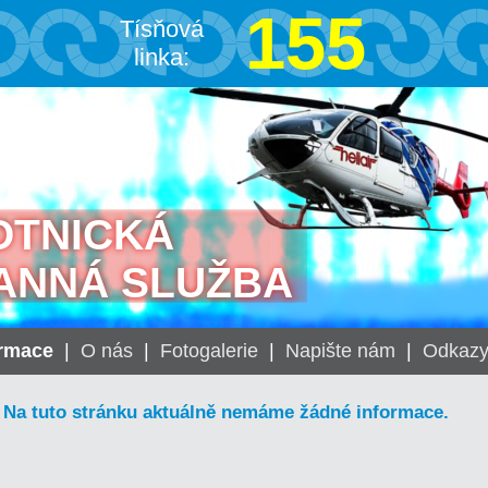
155
Tísňová
linka:
OTNICKÁ
ANNÁ SLUŽBA
ormace
|
O nás
|
Fotogalerie
|
Napište nám
|
Odkaz
Na tuto stránku aktuálně nemáme žádné informace.