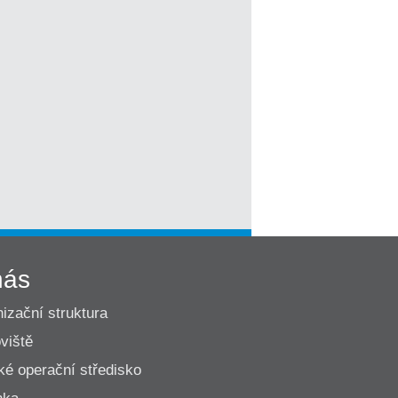
nás
izační struktura
viště
ké operační středisko