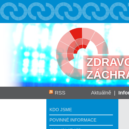
ZDRAV
ZÁCHR
RSS
Aktuálně
|
Inf
KDO JSME
POVINNÉ INFORMACE