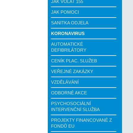
JAK VOLAT 155
JAK POMOCI
SANITKA ODJELA
KORONAVIRUS
AUTOMATICKÉ
DEFIBRILÁTORY
CENÍK PLAC. SLUŽEB
VEŘEJNÉ ZAKÁZKY
VZDĚLÁVÁNÍ
ODBORNÉ AKCE
PSYCHOSOCIÁLNÍ
INTERVENČNÍ SLUŽBA
PROJEKTY FINANCOVANÉ Z
FONDŮ EU