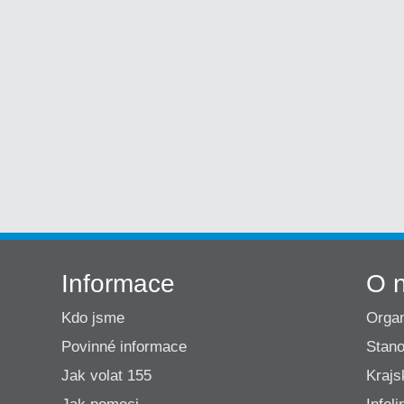
Informace
O 
Kdo jsme
Organ
Povinné informace
Stano
Jak volat 155
Krajs