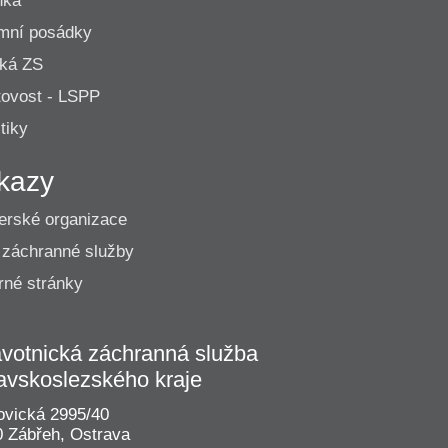
nka
mní posádky
cká ZS
ovost - LSPP
tiky
kazy
erské organizace
 záchranné služby
né stránky
votnická záchranná služba
avskoslezského kraje
vická 2995/40
 Zábřeh, Ostrava