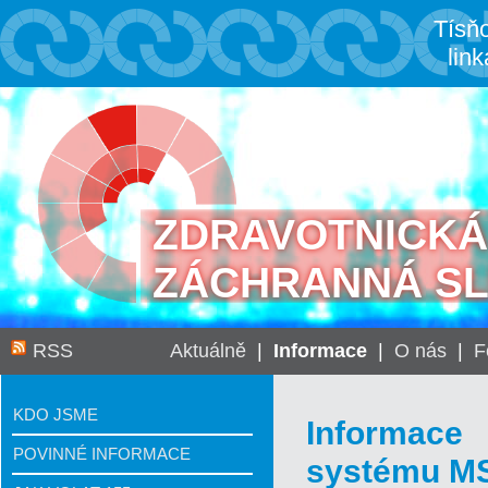
Tísň
link
ZDRAVOTNICKÁ
ZÁCHRANNÁ S
RSS
Aktuálně
|
Informace
|
O nás
|
F
KDO JSME
Informace
POVINNÉ INFORMACE
systému MSK