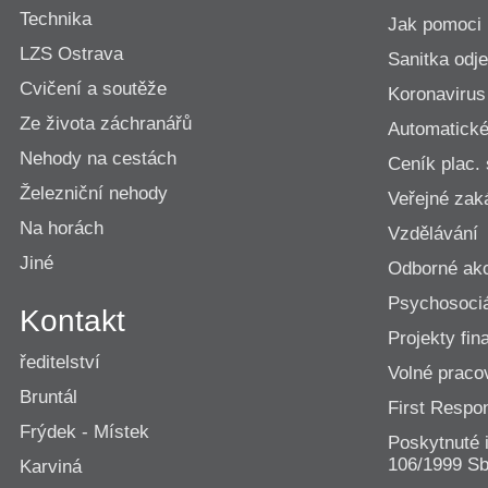
Technika
Jak pomoci
LZS Ostrava
Sanitka odje
Cvičení a soutěže
Koronavirus
Ze života záchranářů
Automatické 
Nehody na cestách
Ceník plac.
Železniční nehody
Veřejné zak
Na horách
Vzdělávání
Jiné
Odborné ak
Psychosociá
Kontakt
Projekty fi
ředitelství
Volné praco
Bruntál
First Resp
Frýdek - Místek
Poskytnuté 
106/1999 Sb
Karviná