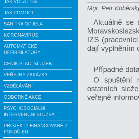
JAK VOLAT 155
Mgr. Petr Koběrský
JAK POMOCI
Aktuálně se 
SANITKA ODJELA
Moravskoslezsk
KORONAVIRUS
IZS (pracovníci
AUTOMATICKÉ
dají vyplněním 
DEFIBRILÁTORY
CENÍK PLAC. SLUŽEB
Případné dota
VEŘEJNÉ ZAKÁZKY
O spuštění r
VZDĚLÁVÁNÍ
ostatních slo
veřejně informo
ODBORNÉ AKCE
PSYCHOSOCIÁLNÍ
INTERVENČNÍ SLUŽBA
PROJEKTY FINANCOVANÉ Z
FONDŮ EU