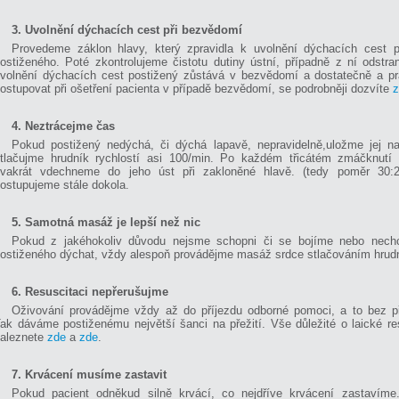
3. Uvolnění dýchacích cest při bezvědomí
Provedeme záklon hlavy, který zpravidla k uvolnění dýchacích cest pos
ostiženého. Poté zkontrolujeme čistotu dutiny ústní, případně z ní odstra
volnění dýchacích cest postižený zůstává v bezvědomí a dostatečně a pr
ostupovat při ošetření pacienta v případě bezvědomí, se podrobněji dozvíte
z
4. Neztrácejme čas
Pokud postižený nedýchá, či dýchá lapavě, nepravidelně,uložme jej n
tlačujme hrudník rychlostí asi 100/min. Po každém třicátém zmáčknutí 
vakrát vdechneme do jeho úst při zakloněné hlavě. (tedy poměr 30:2
ostupujeme stále dokola.
5. Samotná masáž je lepší než nic
Pokud z jakéhokoliv důvodu nejsme schopni či se bojíme nebo nec
ostiženého dýchat, vždy alespoň provádějme masáž srdce stlačováním hrud
6. Resuscitaci nepřerušujme
Oživování provádějme vždy až do příjezdu odborné pomoci, a to bez př
ak dáváme postiženému největší šanci na přežití. Vše důležité o laické re
aleznete
zde
a
zde
.
7. Krvácení musíme zastavit
Pokud pacient odněkud silně krvácí, co nejdříve krvácení zastavíme