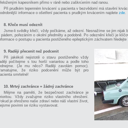
řeloženým kapesníkem přímo v ráně nebo zaškrcením nad ranou.
Při prudkém tepenném krvácení u pacienta v bezvědomí má stavění krváce
odrobnější informace o ošetření pacienta s prudkým krvácením najdete
zde
.
8. Křeče musí odeznít
Jsme-li svědky křečí, vždy počkáme, až odezní. Nesnažíme se jim nijak b
 pádem, pořezáním o okolní předměty a podobně. Po odeznění křečí je klíčové
nformace o postupu u pacienta postiženého epileptickým záchvatem hledejte
9. Raději přecenit než podcenit
Při jakékoli nejistotě o stavu postiženého vždy
aději počítejme s tou horší variantou a podle toho
jednejme. (Je mu něco? Raději zavolám pomoc).
Pamatujme, že riziko podcenění může být pro
acienta smrtelné!
10. Mrtvý zachránce = žádný zachránce
Mějme na paměti, že bezpečnost zachránce je
rioritou. Vždy zvažujme riziko vlastního ohrožení.
okud je ohroženo naše zdraví nebo náš vlastní život,
ejsme povinni se riziku vystavovat.