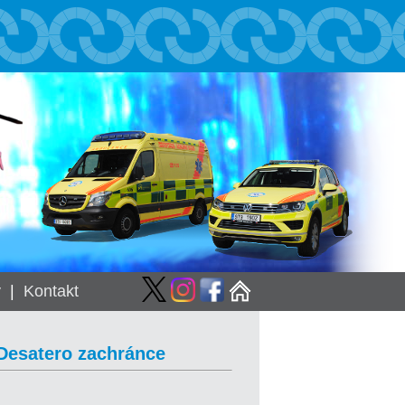
y
|
Kontakt
 Desatero zachránce