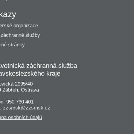
kazy
erské organizace
 záchranné služby
né stránky
votnická záchranná služba
avskoslezského kraje
vická 2995/40
 Zábřeh, Ostrava
on: 950 730 401
l:
zzsmsk@zzsmsk.cz
na osobních údajů