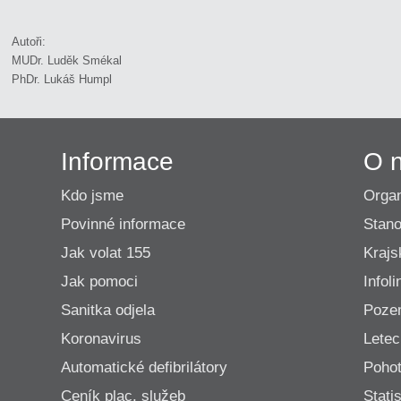
Autoři:
MUDr. Luděk Smékal
PhDr. Lukáš Humpl
Informace
O 
Kdo jsme
Organ
Povinné informace
Stano
Jak volat 155
Krajs
Jak pomoci
Infoli
Sanitka odjela
Poze
Koronavirus
Lete
Automatické defibrilátory
Pohot
Ceník plac. služeb
Statis