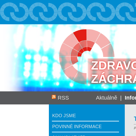
ZDRAV
ZÁCHR
RSS
Aktuálně
|
Inf
KDO JSME
POVINNÉ INFORMACE
P