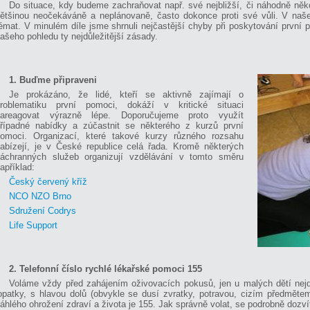
Do situace, kdy budeme zachraňovat např. své nejbližší, či náhodně něk
ětšinou neočekáváně a neplánovaně, často dokonce proti své vůli. V naše
émat. V minulém díle jsme shrnuli nejčastější chyby při poskytování první p
ašeho pohledu ty nejdůležitější zásady.
1. Buďme připraveni
Je prokázáno, že lidé, kteří se aktivně zajímají o
roblematiku první pomoci, dokáží v kritické situaci
zareagovat výrazně lépe. Doporučujeme proto využít
řípadné nabídky a zúčastnit se některého z kurzů první
omoci. Organizací, které takové kurzy různého rozsahu
abízejí, je v České republice celá řada. Kromě některých
áchranných služeb organizují vzdělávání v tomto směru
apříklad:
Český červený kříž
NCO NZO Brno
Sdružení Codrys
Life Support
2. Telefonní číslo rychlé lékařské pomoci 155
Voláme vždy před zahájením oživovacích pokusů, jen u malých dětí nejd
opatky, s hlavou dolů (obvykle se dusí zvratky, potravou, cizím předmětem
áhlého ohrožení zdraví a života je 155. Jak správně volat, se podrobně dozv