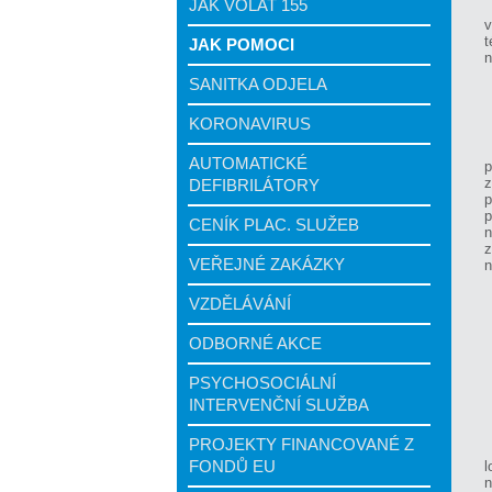
JAK VOLAT 155
v
t
JAK POMOCI
n
SANITKA ODJELA
KORONAVIRUS
AUTOMATICKÉ
p
DEFIBRILÁTORY
p
p
CENÍK PLAC. SLUŽEB
n
z
VEŘEJNÉ ZAKÁZKY
n
VZDĚLÁVÁNÍ
ODBORNÉ AKCE
PSYCHOSOCIÁLNÍ
INTERVENČNÍ SLUŽBA
PROJEKTY FINANCOVANÉ Z
FONDŮ EU
l
n