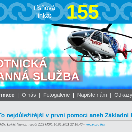
155
Tísňová
linka:
OTNICKÁ
ANNÁ SLUŽBA
ormace
|
O nás
|
Fotogalerie
|
Napište nám
|
Odkaz
To nejdůležitější v první pomoci aneb Základní
hDr. Lukáš Humpl, mluvčí ZZS MSK, 10.01.2011 22:18:43 -
verze pro tisk