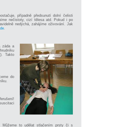
tačuje, případně předsunutí dolní čelisti
níme nečistoty, cizí tělesa atd. Pokud i po
avidelně nedýchá, zahájíme oživování. Jak
de
.
a záda a
hrudníku
). Takto
hceme do
níku.
erušení!
suscitaci
. Můžeme to udělat stlačením prsty či s