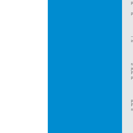
p
p
–
i
r
p
p
P
n