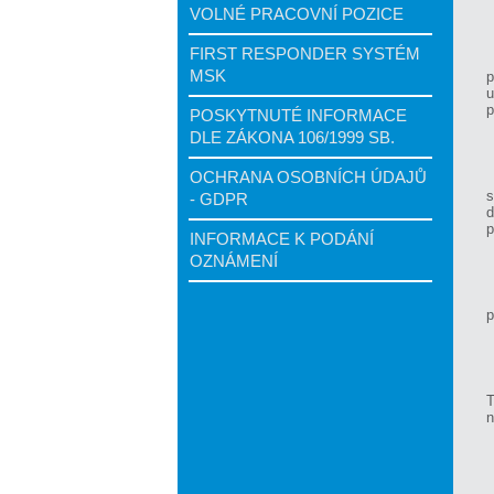
VOLNÉ PRACOVNÍ POZICE
FIRST RESPONDER SYSTÉM
MSK
p
u
p
POSKYTNUTÉ INFORMACE
DLE ZÁKONA 106/1999 SB.
OCHRANA OSOBNÍCH ÚDAJŮ
s
- GDPR
d
p
INFORMACE K PODÁNÍ
OZNÁMENÍ
p
T
n