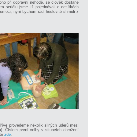
oho při dopravní nehodě, se člověk dostane
m seriálu jsme již pojednávali o desítkách
omoci, nyní bychom rádi heslovitě shrnuli z
říve provedeme několik silných úderů mezi
). Číslem první volby v situacích ohrožení
íte
zde
.