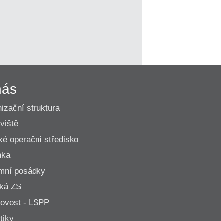
nás
izační struktura
viště
ké operační středisko
nka
mní posádky
cká ZS
ovost - LSPP
tiky