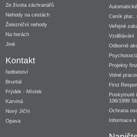
Ze života záchranářů
Automatické 
Nehody na cestách
Ceník plac.
Železniční nehody
Veřejné zak
Na horách
Vzdělávání
Jiné
Odborné ak
Psychosociá
Kontakt
Projekty fi
ředitelství
Volné praco
Bruntál
First Resp
Frýdek - Místek
Poskytnuté 
106/1999 Sb
Karviná
Ochrana os
Nový Jičín
Informace k
Opava
Napišt