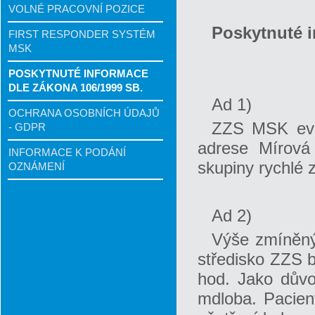
VOLNÉ PRACOVNÍ POZICE
Poskytnuté 
FIRST RESPONDER SYSTÉM
MSK
POSKYTNUTÉ INFORMACE
DLE ZÁKONA 106/1999 SB.
Ad 1)
OCHRANA OSOBNÍCH ÚDAJŮ
ZZS MSK evid
- GDPR
adrese Mírová
INFORMACE K PODÁNÍ
skupiny rychlé 
OZNÁMENÍ
Ad 2)
Výše zmíněný
středisko ZZS b
hod. Jako důvo
mdloba. Pacient