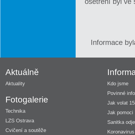
ošetření byl ve
Informace byl
Aktuálně
Inform
Aktuality
Kdo jsme
Povinné inf
Fotogalerie
Jak volat 1
Technika
Jak pomoci
LZS Ostrava
Sanitka odje
Cvičení a soutěže
Koronavirus