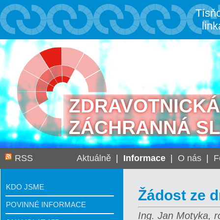
Tísň
link
ZDRAVOTNICKÁ
ZÁCHRANNÁ S
RSS
Aktuálně
|
Informace
|
O nás
|
F
KDO JSME
Žádost ze d
POVINNÉ INFORMACE
Ing. Jan Motyka, r