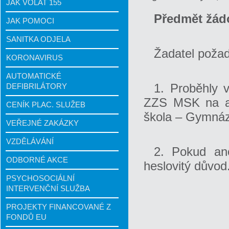
JAK VOLAT 155
Předmět žádo
JAK POMOCI
SANITKA ODJELA
Žadatel požad
KORONAVIRUS
AUTOMATICKÉ
1. Proběhly 
DEFIBRILÁTORY
ZZS MSK na adr
CENÍK PLAC. SLUŽEB
škola – Gymnáz
VEŘEJNÉ ZAKÁZKY
VZDĚLÁVÁNÍ
2. Pokud an
ODBORNÉ AKCE
heslovitý důvod
PSYCHOSOCIÁLNÍ
INTERVENČNÍ SLUŽBA
PROJEKTY FINANCOVANÉ Z
FONDŮ EU