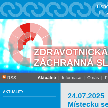
Tísň
link
ZDRAVOTNICKÁ
ZÁCHRANNÁ S
RSS
Aktuálně
|
Informace
|
O nás
|
F
AKTUALITY
24.07.202
Místecku s