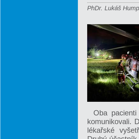
PhDr. Lukáš Humpl
Oba pacienti
komunikovali. D
lékařské vyše
Druhý účastník,