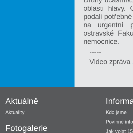
oblasti hlavy. 
podali potřebné 
na urgentní p
ostravské Faku
nemocnice.
-----
Video zpráva
Aktuálně
Inform
Aktuality
Kdo jsme
Povinné inf
Fotogalerie
Jak volat 1