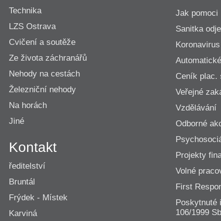
Technika
Jak pomoci
LZS Ostrava
Sanitka odje
Cvičení a soutěže
Koronavirus
Ze života záchranářů
Automatické 
Nehody na cestách
Ceník plac.
Železniční nehody
Veřejné zak
Na horách
Vzdělávání
Jiné
Odborné ak
Psychosociá
Kontakt
Projekty fi
ředitelství
Volné praco
Bruntál
First Resp
Frýdek - Místek
Poskytnuté 
106/1999 Sb
Karviná