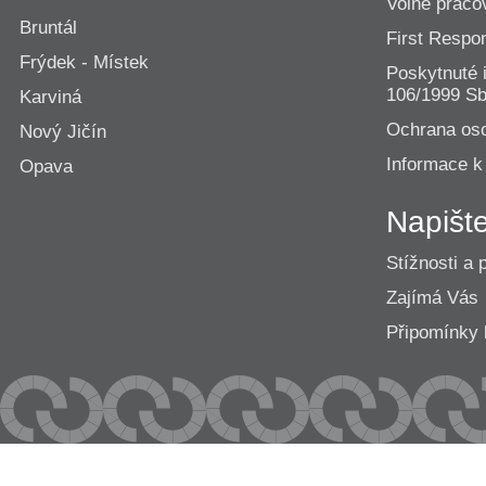
Volné praco
Bruntál
First Resp
Frýdek - Místek
Poskytnuté 
106/1999 Sb
Karviná
Ochrana os
Nový Jičín
Informace k
Opava
Napišt
Stížnosti a 
Zajímá Vás
Připomínk