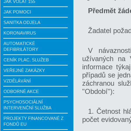
JAK VOLAT 155
Předmět žádo
JAK POMOCI
SANITKA ODJELA
Žadatel požad
KORONAVIRUS
AUTOMATICKÉ
V návaznost
DEFIBRILÁTORY
užívaných na 
CENÍK PLAC. SLUŽEB
informace týkaj
VEŘEJNÉ ZAKÁZKY
případů se jedná
VZDĚLÁVÁNÍ
záchranou služ
"Období"):
ODBORNÉ AKCE
PSYCHOSOCIÁLNÍ
INTERVENČNÍ SLUŽBA
1. Četnost hl
počet evidovaný
PROJEKTY FINANCOVANÉ Z
FONDŮ EU