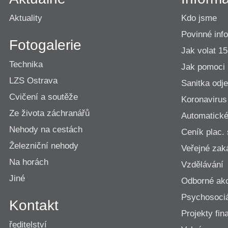
Aktuality
Kdo jsme
Povinné inf
Fotogalerie
Jak volat 1
Technika
Jak pomoci
LZS Ostrava
Sanitka odje
Cvičení a soutěže
Koronavirus
Ze života záchranářů
Automatické 
Nehody na cestách
Ceník plac.
Železniční nehody
Veřejné zak
Na horách
Vzdělávání
Jiné
Odborné ak
Psychosociá
Kontakt
Projekty fi
ředitelství