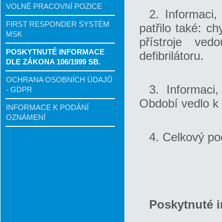
VOLNÉ PRACOVNÍ POZICE
2. Informaci,
FIRST RESPONDER SYSTÉM
patřilo také: c
MSK
přístroje ved
POSKYTNUTÉ INFORMACE
defibrilátoru.
DLE ZÁKONA 106/1999 SB.
OCHRANA OSOBNÍCH ÚDAJŮ
3. Informaci
- GDPR
Období vedlo k 
INFORMACE K PODÁNÍ
OZNÁMENÍ
4. Celkový po
Poskytnuté 