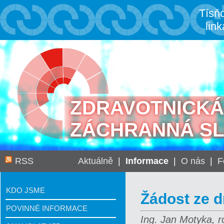
Tísň
link
ZDRAVOTNICKÁ
ZÁCHRANNÁ S
RSS
Aktuálně
|
Informace
|
O nás
|
F
KDO JSME
Žádost ze d
POVINNÉ INFORMACE
Ing. Jan Motyka, r