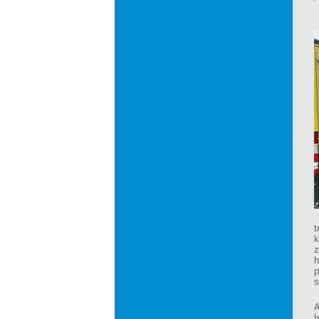
t
k
h
p
s
A