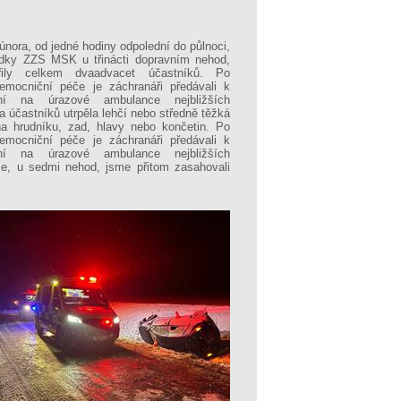
února, od jedné hodiny odpolední do půlnoci,
dky ZZS MSK u třinácti dopravním nehod,
řily celkem dvaadvacet účastníků. Po
nemocniční péče je záchranáři předávali k
ení na úrazové ambulance nejbližších
 účastníků utrpěla lehčí nebo středně těžká
na hrudníku, zad, hlavy nebo končetin. Po
nemocniční péče je záchranáři předávali k
ení na úrazové ambulance nejbližších
ce, u sedmi nehod, jsme přitom zasahovali