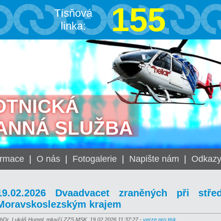
155
Tísňová
linka:
OTNICKÁ
ANNÁ SLUŽBA
ormace
|
O nás
|
Fotogalerie
|
Napište nám
|
Odkaz
19.02.2026 Dvaadvacet zraněných při stře
Moravskoslezským krajem
hDr. Lukáš Humpl, mluvčí ZZS MSK, 19.02.2026 11:37:27 -
verze pro tisk