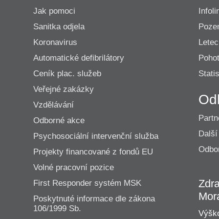
Jak pomoci
Infoli
Sanitka odjela
Poze
Koronavirus
Lete
Automatické defibrilátory
Pohot
Ceník plac. služeb
Statis
Veřejné zakázky
Od
Vzdělávání
Partn
Odborné akce
Další
Psychosociální intervenční služba
Odbor
Projekty financované z fondů EU
Volné pracovní pozice
Zdra
First Responder systém MSK
Mor
Poskytnuté informace dle zákona
106/1999 Sb.
Výško