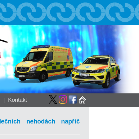
y
|
Kontakt
dečních nehodách napříč