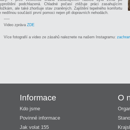
yproštění podchlazená. Chladné počasí ztěžuje práci zasahujícím
ložkám, ale také zhoršuje stav zraněných. Zajištění tepelného komfortu
e nedílnou součástí první pomoci nejen při dopravních nehodách.
-----
Video zpráva
ZDE
Více fotografií a video ze zásahů naleznete na našem Instagramu:
zachra
Informace
O 
Kdo jsme
Organ
Povinné informace
Stano
Jak volat 155
Krajs