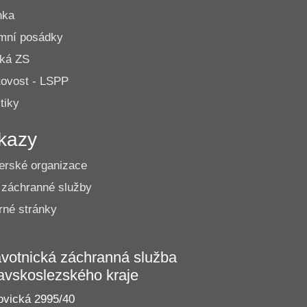
nka
mní posádky
cká ZS
ovost - LSPP
tiky
kazy
erské organizace
 záchranné služby
né stránky
votnická záchranná služba
avskoslezského kraje
vická 2995/40