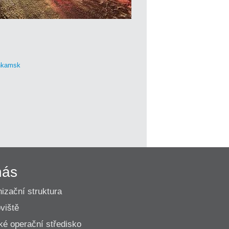
nkamsk
nás
izační struktura
viště
ké operační středisko