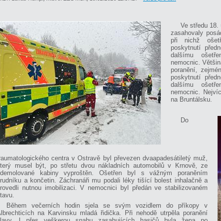
Ve středu 18. 
zasahovaly posá
při nichž ošet
poskytnutí před
dalšímu ošetř
nemocnic. Většina
poranění, zejmé
poskytnutí před
dalšímu ošetř
nemocnic. Nejví
na Bruntálsku.
Do
raumatologického centra v Ostravě byl převezen dvaapadesátiletý muž,
terý musel být, po střetu dvou nákladních automobilů v Krnově, ze
zdemolované kabiny vyproštěn. Ošetřen byl s vážným poraněním
rudníku a končetin. Záchranáři mu podali léky tišící bolest inhalačně a
rovedli nutnou imobilizaci. V nemocnici byl předán ve stabilizovaném
tavu.
Během večerních hodin sjela se svým vozidlem do příkopy v
lbrechticích na Karvinsku mladá řidička. Při nehodě utrpěla poranění
hlavy. I přes veškerou snahu zasahujících hasičů byla žena po