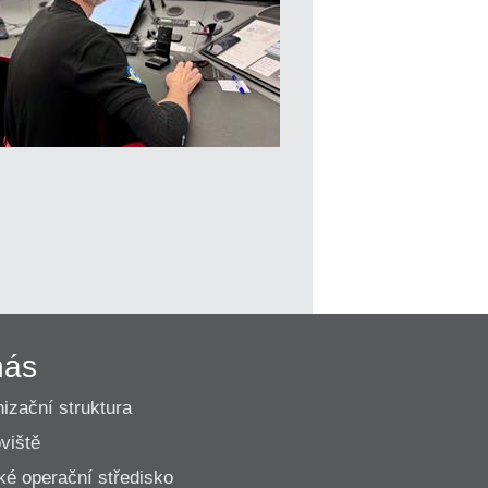
nás
izační struktura
viště
ké operační středisko