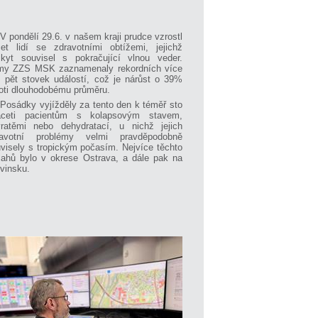
V pondělí 29.6. v našem kraji prudce vzrostl
et lidí se zdravotními obtížemi, jejichž
kyt souvisel s pokračující vlnou veder.
my ZZS MSK zaznamenaly rekordních více
 pět stovek událostí, což je nárůst o 39%
oti dlouhodobému průměru.
Posádky vyjížděly za tento den k téměř sto
aceti pacientům s kolapsovým stavem,
ratěmi nebo dehydratací, u nichž jejich
ravotní problémy velmi pravděpodobně
visely s tropickým počasím. Nejvíce těchto
ahů bylo v okrese Ostrava, a dále pak na
vinsku.