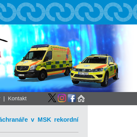
y
|
Kontakt
záchranáře v MSK rekordní