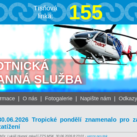
155
Tísňová
linka:
OTNICKÁ
ANNÁ SLUŽBA
ormace
|
O nás
|
Fotogalerie
|
Napište nám
|
Odkaz
30.06.2026 Tropické pondělí znamenalo pro 
zatížení
hDr. Lukáš Humpl, mluvčí ZZS MSK, 30.06.2026 8:23:01 -
verze pro tisk