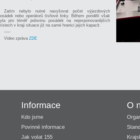
Zatím nebylo nutné navyšovat počet výjezdových
osádek nebo operátorů tísňové linky. Během pondělí však
yla pro téměř polovinu posádek na nejexponovanějších
ístech v kraji situace již na samé hranici jejich kapacit.
-----
Video zpráva
ZDE
Informace
O 
Kdo jsme
Organ
Povinné informace
Stano
Jak volat 155
Krajs