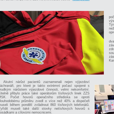
poč
výs
Tý
než
opr
dv
záv
zd
sou
zás
Kar
Akutní nárůst pacientů zaznamenali nejen výjezdoví
áchranáři, pro které je takto extrémní počasí spojené s
rudkým nárůstem výjezdové činnosti, velmi nekomfortní.
itelně přibylo práce také operátorům tísňových linek ZZS
MSK. Počet hovorů operačního střediska se oproti
louhodobému průměru zvedl o více než 40% a dispečeři
useli během pondělí zvládnout 860 tísňových telefonátů.
yřídit museli také další stovky netísňových hovorů s
osádkami a cílovými nemocnicemi.