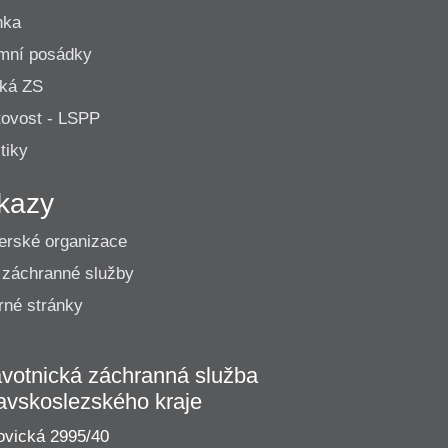
nka
mní posádky
cká ZS
ovost - LSPP
tiky
kazy
erské organizace
 záchranné služby
né stránky
votnická záchranná služba
avskoslezského kraje
vická 2995/40