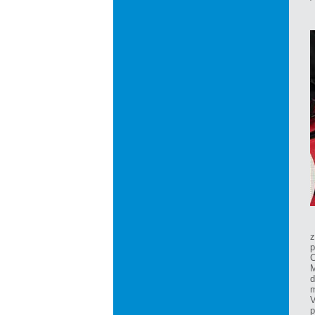
z
p
C
d
m
V
p