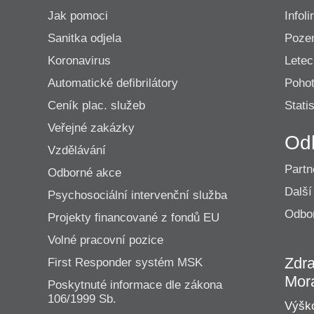
Jak pomoci
Infoli
Sanitka odjela
Poze
Koronavirus
Lete
Automatické defibrilátory
Pohot
Ceník plac. služeb
Statis
Veřejné zakázky
Od
Vzdělávání
Partn
Odborné akce
Další
Psychosociální intervenční služba
Odbor
Projekty financované z fondů EU
Volné pracovní pozice
Zdra
First Responder systém MSK
Mor
Poskytnuté informace dle zákona
106/1999 Sb.
Výško