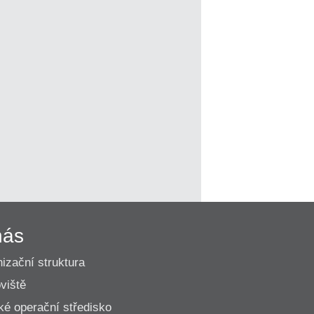
nás
izační struktura
viště
ké operační středisko