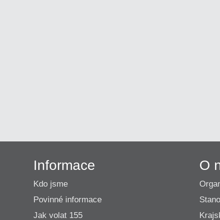
Informace
O 
Kdo jsme
Organ
Povinné informace
Stano
Jak volat 155
Krajs