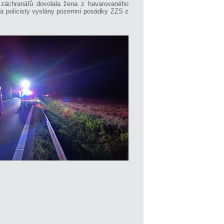
 záchranářů dovolala žena z havarovaného
i a policisty vyslány pozemní posádky ZZS z