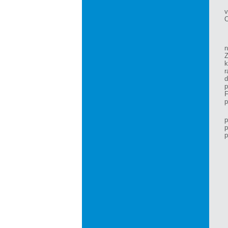
v
O
Z
k
r
d
p
F
p
p
p
p