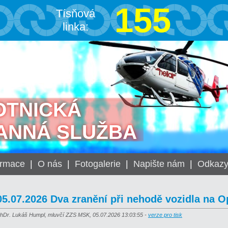
155
Tísňová
linka:
OTNICKÁ
ANNÁ SLUŽBA
ormace
|
O nás
|
Fotogalerie
|
Napište nám
|
Odkaz
05.07.2026 Dva zranění při nehodě vozidla na 
hDr. Lukáš Humpl, mluvčí ZZS MSK, 05.07.2026 13:03:55 -
verze pro tisk