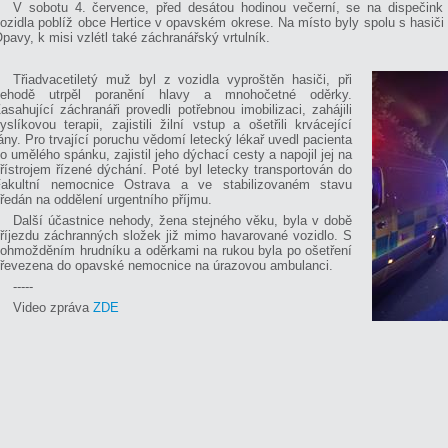
V sobotu 4. července, před desátou hodinou večerní, se na dispečink
ozidla poblíž obce Hertice v opavském okrese. Na místo byly spolu s hasič
pavy, k misi vzlétl také záchranářský vrtulník.
Třiadvacetiletý muž byl z vozidla vyproštěn hasiči, při
nehodě utrpěl poranění hlavy a mnohočetné oděrky.
asahující záchranáři provedli potřebnou imobilizaci, zahájili
yslíkovou terapii, zajistili žilní vstup a ošetřili krvácející
ány. Pro trvající poruchu vědomí letecký lékař uvedl pacienta
o umělého spánku, zajistil jeho dýchací cesty a napojil jej na
řístrojem řízené dýchání. Poté byl letecky transportován do
akultní nemocnice Ostrava a ve stabilizovaném stavu
ředán na oddělení urgentního příjmu.
Další účastnice nehody, žena stejného věku, byla v době
říjezdu záchranných složek již mimo havarované vozidlo. S
ohmožděním hrudníku a oděrkami na rukou byla po ošetření
řevezena do opavské nemocnice na úrazovou ambulanci.
-----
Video zpráva
ZDE