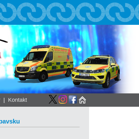
y
|
Kontakt
Opavsku