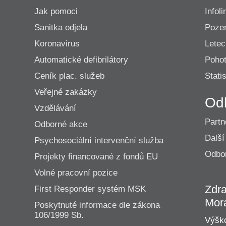
Jak pomoci
Infoli
Sanitka odjela
Poze
Koronavirus
Lete
Automatické defibrilátory
Pohot
Ceník plac. služeb
Statis
Veřejné zakázky
Od
Vzdělávání
Partn
Odborné akce
Další
Psychosociální intervenční služba
Odbor
Projekty financované z fondů EU
Volné pracovní pozice
Zdra
First Responder systém MSK
Mor
Poskytnuté informace dle zákona
106/1999 Sb.
Výško