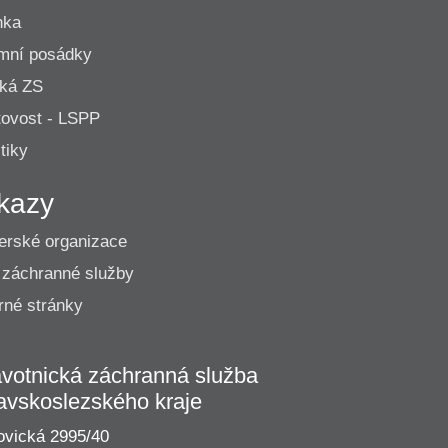
nka
mní posádky
cká ZS
ovost - LSPP
tiky
kazy
erské organizace
 záchranné služby
né stránky
votnická záchranná služba
avskoslezského kraje
vická 2995/40