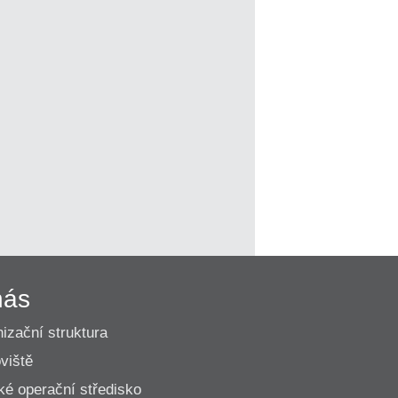
nás
izační struktura
viště
ké operační středisko