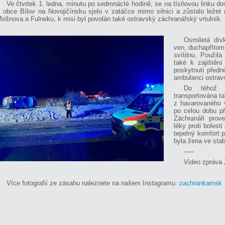
Ve čtvrtek 1. ledna, minutu po sedmnácté hodině, se na tísňovou linku do
 obce Bílov na Novojičínsku sjelo v zatáčce mimo silnici a zůstalo ležet
ošnova a Fulneku, k misi byl povolán také ostravský záchranářský vrtulník.
Osmiletá dív
ven, duchapřítom
svítilnu. Použila
také k zajištěn
poskytnutí předn
ambulanci ostrav
Do téhož z
transportována t
z havarovaného v
po celou dobu př
Záchranáři proved
léky proti bolesti
tepelný komfort p
byla žena ve sta
-----
Video zpráva
Více fotografií ze zásahu naleznete na našem Instagramu:
zachrankamsk