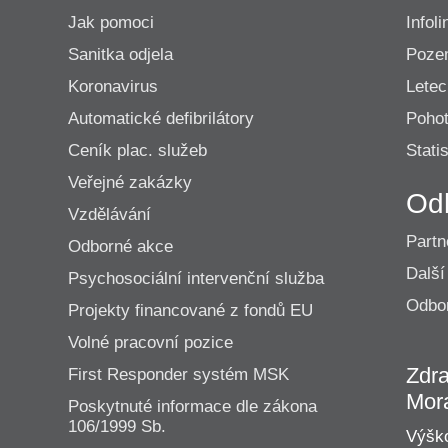
Jak pomoci
Infoli
Sanitka odjela
Poze
Koronavirus
Lete
Automatické defibrilátory
Pohot
Ceník plac. služeb
Statis
Veřejné zakázky
Od
Vzdělávání
Partn
Odborné akce
Další
Psychosociální intervenční služba
Odbor
Projekty financované z fondů EU
Volné pracovní pozice
Zdra
First Responder systém MSK
Mor
Poskytnuté informace dle zákona
106/1999 Sb.
Výško