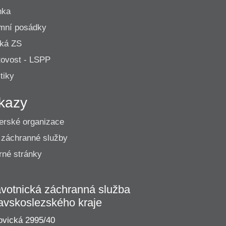
nka
mní posádky
cká ZS
ovost - LSPP
tiky
kazy
erské organizace
 záchranné služby
né stránky
votnická záchranná služba
avskoslezského kraje
vická 2995/40