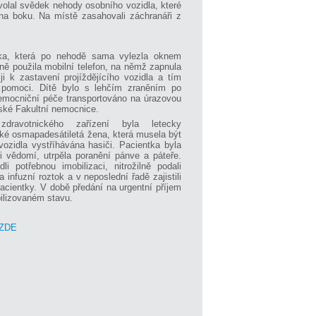
volal svědek nehody osobního vozidla, které
 na boku. Na místě zasahovali záchranáři z
ka, která po nehodě sama vylezla oknem
ně použila mobilní telefon, na němž zapnula
 ji k zastavení projíždějícího vozidla a tím
í pomoci. Dítě bylo s lehčím zraněním po
emocniční péče transportováno na úrazovou
ské Fakultní nemocnice.
dravotnického zařízení byla letecky
aké osmapadesátiletá žena, která musela být
ozidla vystříhávána hasiči. Pacientka byla
i vědomí, utrpěla poranění pánve a páteře.
li potřebnou imobilizaci, nitrožilně podali
 a infuzní roztok a v neposlední řadě zajistili
acientky. V době předání na urgentní příjem
bilizovaném stavu.
ZDE