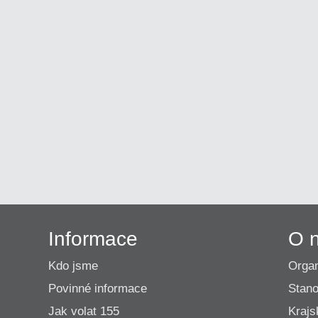
Informace
O 
Kdo jsme
Organ
Povinné informace
Stano
Jak volat 155
Krajs