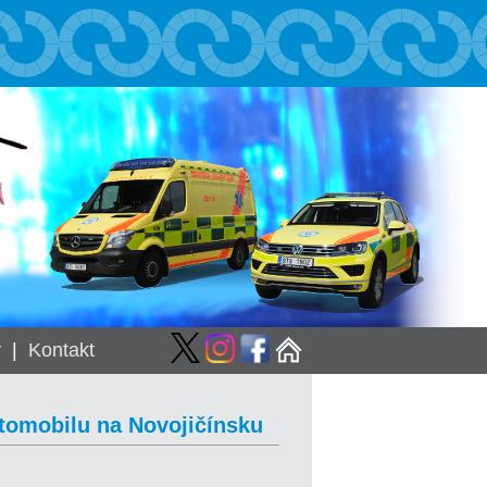
y
|
Kontakt
tomobilu na Novojičínsku