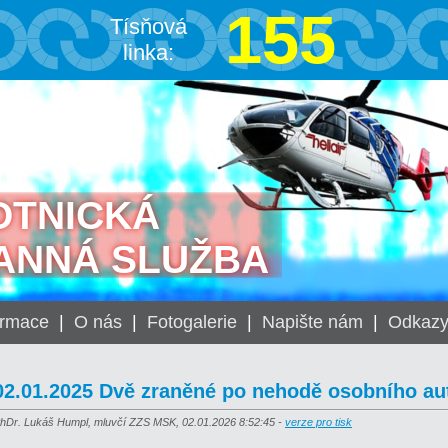
155
Tísňová
linka:
OTNICKÁ
ANNÁ SLUŽBA
ormace
|
O nás
|
Fotogalerie
|
Napište nám
|
Odkaz
02.01.2025 Dvě zraněné po nehodě osobního au
hDr. Lukáš Humpl, mluvčí ZZS MSK, 02.01.2026 8:52:45 -
verze pro tisk