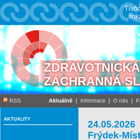
Tísň
link
ZDRAVOTNICKÁ
ZÁCHRANNÁ S
RSS
Aktuálně
|
Informace
|
O nás
|
F
AKTUALITY
24.05.2026
Frýdek-Mís