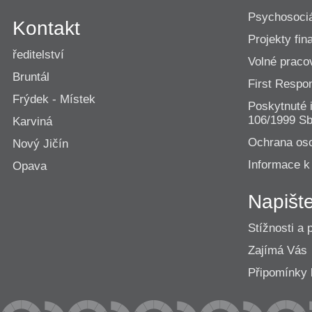
Psychosociá
Kontakt
Projekty fi
ředitelství
Volné praco
Bruntál
First Resp
Frýdek - Místek
Poskytnuté 
106/1999 Sb
Karviná
Ochrana os
Nový Jičín
Informace k
Opava
Napišt
Stížnosti a 
Zajímá Vás
Připomínk