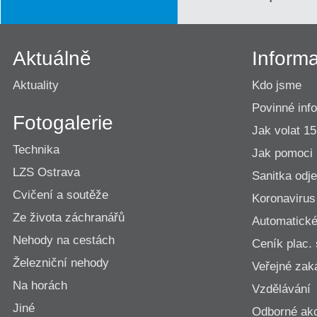
Aktuálně
Inform
Aktuality
Kdo jsme
Povinné inf
Fotogalerie
Jak volat 1
Technika
Jak pomoci
LZS Ostrava
Sanitka odje
Cvičení a soutěže
Koronavirus
Ze života záchranářů
Automatické 
Nehody na cestách
Ceník plac.
Železniční nehody
Veřejné zak
Na horách
Vzdělávání
Jiné
Odborné ak