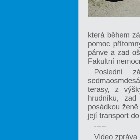
která během zá
pomoc přítomný
pánve a zad oše
Fakultní nemoc
Poslední z
sedmaosmdesát
terasy, z výšk
hrudníku, zad
posádkou ženě p
její transport d
-----
Video zpráva