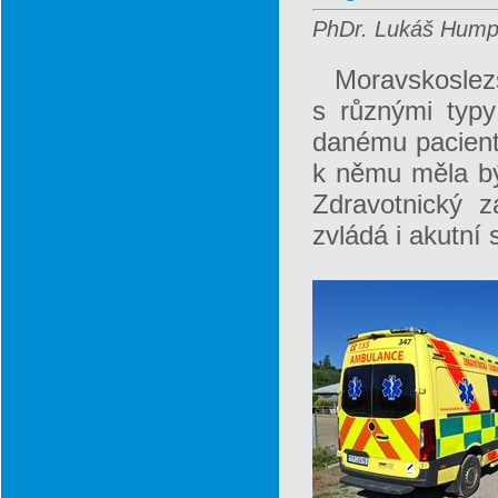
PhDr. Lukáš Humpl
Moravskoslezš
s různými typy
danému paciento
k němu měla bý
Zdravotnický 
zvládá i akutní 