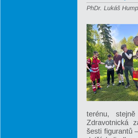
PhDr. Lukáš Humpl
terénu, stejn
Zdravotnická z
šesti figurantů 