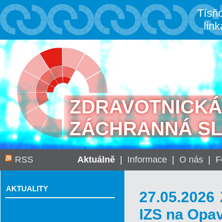
Tísň
link
ZDRAVOTNICKÁ
ZÁCHRANNÁ S
RSS
Aktuálně
|
Informace
|
O nás
|
F
AKTUALITY
27.05.2026 
IZS na Opa