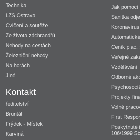
Technika
Jak pomoci
LZS Ostrava
Sanitka odje
Cvičení a soutěže
Koronavirus
Ze života záchranářů
Automatické 
Nehody na cestách
Ceník plac.
Železniční nehody
Veřejné zak
Na horách
Vzdělávání
Jiné
Odborné ak
Psychosociá
Kontakt
Projekty fi
ředitelství
Volné praco
Bruntál
First Resp
Frýdek - Místek
Poskytnuté 
106/1999 Sb
Karviná