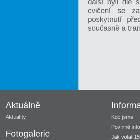
další byli dle 
cvičení se za
poskytnutí př
současně a tran
Aktuálně
Inform
Aktuality
Kdo jsme
Povinné inf
Fotogalerie
Jak volat 1