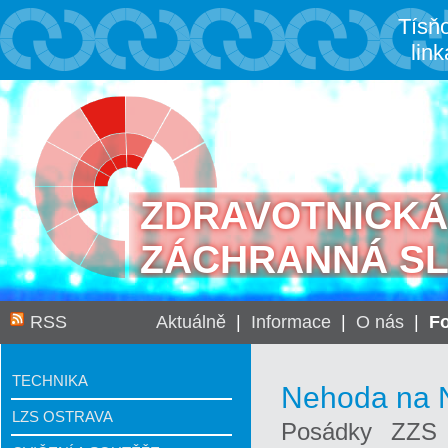
Tísň
link
ZDRAVOTNICKÁ
ZÁCHRANNÁ S
RSS
Aktuálně
|
Informace
|
O nás
|
Fo
TECHNIKA
Nehoda na N
LZS OSTRAVA
Posádky ZZS 