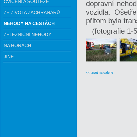
CVIČENÍ A SOUTĚŽE
dopravní nehody
vozidla. Ošetř
ZE ŽIVOTA ZÁCHRANÁŘŮ
přitom byla tra
NEHODY NA CESTÁCH
(fotografie 
ŽELEZNIČNÍ NEHODY
NA HORÁCH
JINÉ
<< zpět na galerie