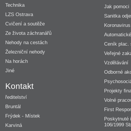
Technika
Jak pomoci
LZS Ostrava
Sanitka odje
Cvičení a soutěže
Koronavirus
Ze života záchranářů
Automatické 
Nehody na cestách
Ceník plac.
Železniční nehody
Veřejné zak
Na horách
Vzdělávání
Jiné
Odborné ak
Psychosociá
Kontakt
Projekty fi
ředitelství
Volné praco
Bruntál
First Resp
Frýdek - Místek
Poskytnuté 
106/1999 Sb
Karviná