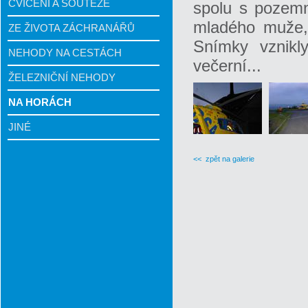
CVIČENÍ A SOUTĚŽE
spolu s pozemn
mladého muže,
ZE ŽIVOTA ZÁCHRANÁŘŮ
Snímky vznikl
NEHODY NA CESTÁCH
večerní...
ŽELEZNIČNÍ NEHODY
NA HORÁCH
JINÉ
<< zpět na galerie