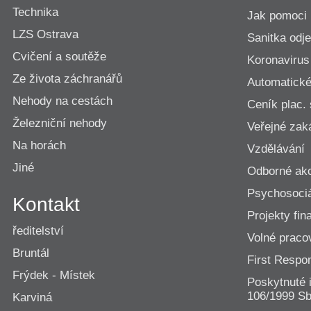
Technika
Jak pomoci
LZS Ostrava
Sanitka odje
Cvičení a soutěže
Koronavirus
Ze života záchranářů
Automatické 
Nehody na cestách
Ceník plac.
Železniční nehody
Veřejné zak
Na horách
Vzdělávání
Jiné
Odborné ak
Psychosociá
Kontakt
Projekty fi
ředitelství
Volné praco
Bruntál
First Resp
Frýdek - Místek
Poskytnuté 
106/1999 Sb
Karviná