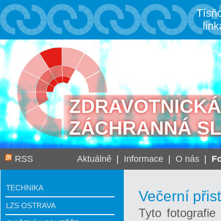
Tísň
link
ZDRAVOTNICKÁ
ZÁCHRANNÁ S
RSS
Aktuálně
|
Informace
|
O nás
|
Fo
TECHNIKA
Večerní přis
LZS OSTRAVA
Tyto fotografie