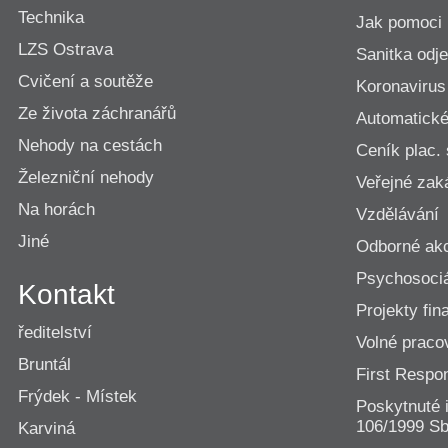
Technika
Jak pomoci
LZS Ostrava
Sanitka odje
Cvičení a soutěže
Koronavirus
Ze života záchranářů
Automatické 
Nehody na cestách
Ceník plac.
Železniční nehody
Veřejné zak
Na horách
Vzdělávání
Jiné
Odborné ak
Psychosociá
Kontakt
Projekty fi
ředitelství
Volné praco
Bruntál
First Resp
Frýdek - Místek
Poskytnuté 
106/1999 Sb
Karviná