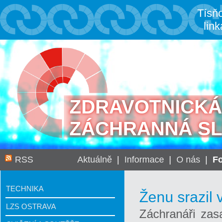
Tísň
link
ZDRAVOTNICKÁ
ZÁCHRANNÁ S
RSS
Aktuálně
|
Informace
|
O nás
|
Fo
TECHNIKA
Ženu srazil 
LZS OSTRAVA
Záchranáři zas