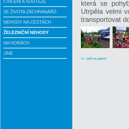
CVIČENÍ A SOUTĚŽE
která se pohybo
Utrpěla velmi 
ZE ŽIVOTA ZÁCHRANÁŘŮ
transportovat d
NEHODY NA CESTÁCH
ŽELEZNIČNÍ NEHODY
NA HORÁCH
JINÉ
<< zpět na galerie