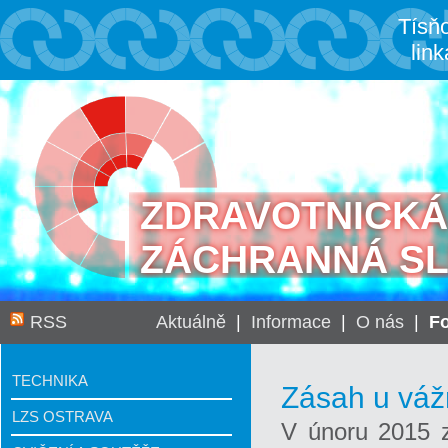
Tísň
link
ZDRAVOTNICKÁ
ZÁCHRANNÁ S
RSS
Aktuálně
|
Informace
|
O nás
|
Fo
TECHNIKA
Zásah u vá
LZS OSTRAVA
V únoru 2015 z