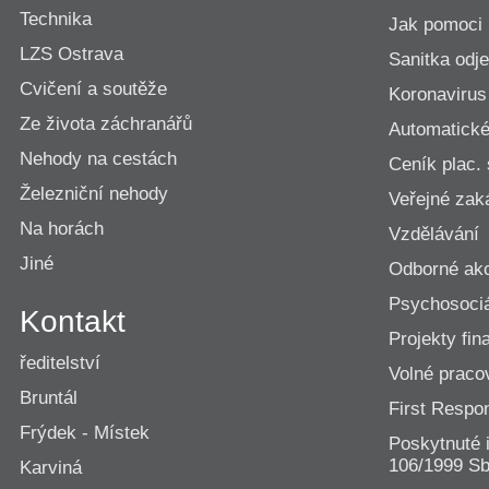
Technika
Jak pomoci
LZS Ostrava
Sanitka odje
Cvičení a soutěže
Koronavirus
Ze života záchranářů
Automatické 
Nehody na cestách
Ceník plac.
Železniční nehody
Veřejné zak
Na horách
Vzdělávání
Jiné
Odborné ak
Psychosociá
Kontakt
Projekty fi
ředitelství
Volné praco
Bruntál
First Resp
Frýdek - Místek
Poskytnuté 
106/1999 Sb
Karviná