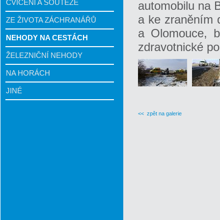
CVIČENÍ A SOUTĚŽE
automobilu na B
a ke zraněním d
ZE ŽIVOTA ZÁCHRANÁŘŮ
a Olomouce, b
NEHODY NA CESTÁCH
zdravotnické p
ŽELEZNIČNÍ NEHODY
NA HORÁCH
JINÉ
<< zpět na galerie