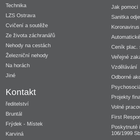
Technika
Jak pomoci
LZS Ostrava
Sanitka odje
Cvičení a soutěže
Koronavirus
Ze života záchranářů
Automatické 
Nehody na cestách
Ceník plac.
Železniční nehody
Veřejné zak
Na horách
Vzdělávání
Jiné
Odborné ak
Psychosociá
Kontakt
Projekty fi
ředitelství
Volné praco
Bruntál
First Resp
Frýdek - Místek
Poskytnuté 
106/1999 Sb
Karviná