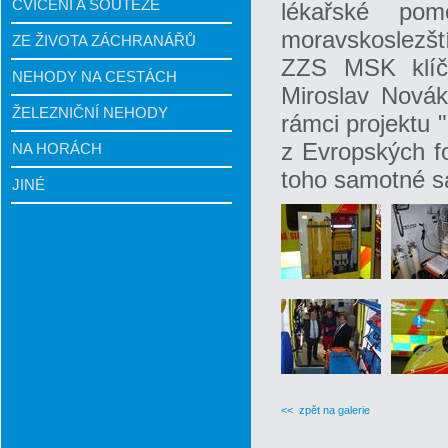
CVIČENÍ A SOUTĚŽE
lékařské po
moravskoslezští
ZE ŽIVOTA ZÁCHRANÁŘŮ
ZZS MSK klíče
NEHODY NA CESTÁCH
Miroslav Novák
ŽELEZNIČNÍ NEHODY
rámci projektu 
z Evropských fo
NA HORÁCH
toho samotné sa
JINÉ
<< zpět na galerie