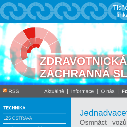
Tísň
link
ZDRAVOTNICKÁ
ZÁCHRANNÁ S
RSS
Aktuálně
|
Informace
|
O nás
|
Fo
TECHNIKA
Jednadvacet
LZS OSTRAVA
Osmnáct vozů 