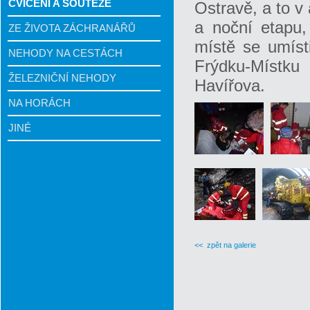
CVIČENÍ A SOUTĚŽE
Ostravě, a to v
a noční etapu,
ZE ŽIVOTA ZÁCHRANÁŘŮ
místě se umíst
NEHODY NA CESTÁCH
Frýdku-Místku
ŽELEZNIČNÍ NEHODY
Havířova.
NA HORÁCH
JINÉ
<< zpět na galerie