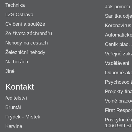
Technika
Jak pomoci
LZS Ostrava
Sanitka odje
Cvičení a soutěže
Koronavirus
Ze života záchranářů
Automatické 
Nehody na cestách
Ceník plac.
Železniční nehody
Veřejné zak
Na horách
Vzdělávání
Jiné
Odborné ak
Psychosociá
Kontakt
Projekty fi
ředitelství
Volné praco
Bruntál
First Resp
Frýdek - Místek
Poskytnuté 
106/1999 Sb
Karviná