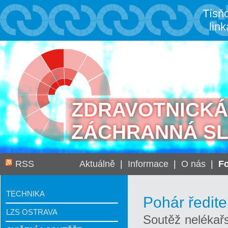
Tísň
link
ZDRAVOTNICKÁ
ZÁCHRANNÁ S
RSS
Aktuálně
|
Informace
|
O nás
|
Fo
TECHNIKA
Pohár ředit
LZS OSTRAVA
Soutěž nelékař