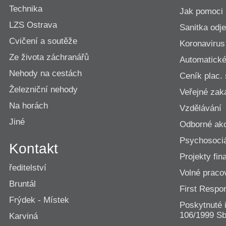
Technika
Jak pomoci
LZS Ostrava
Sanitka odje
Cvičení a soutěže
Koronavirus
Ze života záchranářů
Automatické 
Nehody na cestách
Ceník plac.
Železniční nehody
Veřejné zak
Na horách
Vzdělávání
Jiné
Odborné ak
Psychosociá
Kontakt
Projekty fi
ředitelství
Volné praco
Bruntál
First Resp
Frýdek - Místek
Poskytnuté 
106/1999 Sb
Karviná