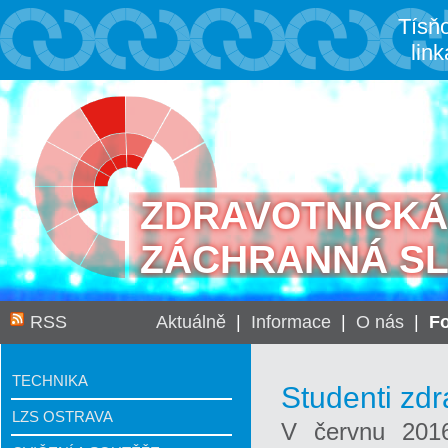
Tísň
link
ZDRAVOTNICKÁ
ZÁCHRANNÁ S
RSS
Aktuálně
|
Informace
|
O nás
|
Fo
TECHNIKA
Studenti zdr
LZS OSTRAVA
V červnu 2016 