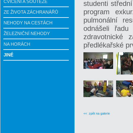
CVIČENÍ A SOUTĚŽE
studenti středn
program exkur
ZE ŽIVOTA ZÁCHRANÁŘŮ
pulmonální re
NEHODY NA CESTÁCH
odnášeli řadu
ŽELEZNIČNÍ NEHODY
zdravotnické 
předlékařské pr
NA HORÁCH
JINÉ
<< zpět na galerie