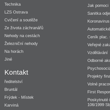
Technika
Jak pomoci
LZS Ostrava
Sanitka odje
Cvičení a soutěže
Koronavirus
Ze života záchranářů
Automatické 
Nehody na cestách
Ceník plac.
Železniční nehody
Veřejné zak
Na horách
Vzdělávání
Jiné
Odborné ak
Psychosociá
Kontakt
Projekty fi
ředitelství
Volné praco
Bruntál
First Resp
Frýdek - Místek
Poskytnuté 
106/1999 Sb
Karviná