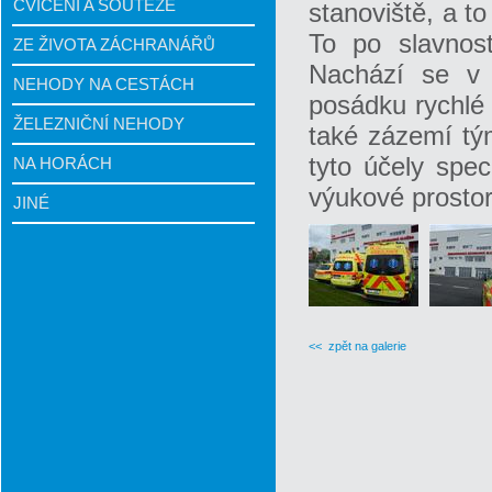
CVIČENÍ A SOUTĚŽE
stanoviště, a t
To po slavnost
ZE ŽIVOTA ZÁCHRANÁŘŮ
Nachází se v 
NEHODY NA CESTÁCH
posádku rychlé 
ŽELEZNIČNÍ NEHODY
také zázemí tý
tyto účely spe
NA HORÁCH
výukové prostor
JINÉ
<< zpět na galerie