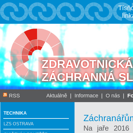
Tísň
link
ZDRAVOTNICKÁ
ZÁCHRANNÁ S
RSS
Aktuálně
|
Informace
|
O nás
|
Fo
TECHNIKA
Záchranářům 
LZS OSTRAVA
Na jaře 2016 