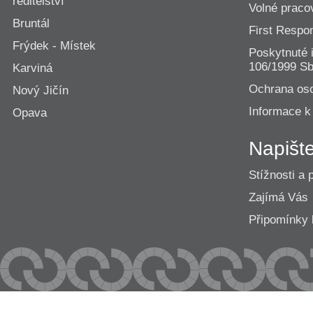
ředitelství
Volné praco
Bruntál
First Resp
Frýdek - Místek
Poskytnuté 
106/1999 Sb
Karviná
Ochrana os
Nový Jičín
Informace k
Opava
Napišt
Stížnosti a 
Zajímá Vás
Připomínk