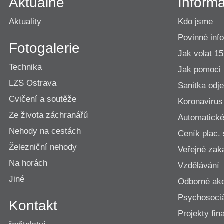
Aktuálně
Inform
Aktuality
Kdo jsme
Povinné inf
Fotogalerie
Jak volat 1
Technika
Jak pomoci
LZS Ostrava
Sanitka odje
Cvičení a soutěže
Koronavirus
Ze života záchranářů
Automatické 
Nehody na cestách
Ceník plac.
Železniční nehody
Veřejné zak
Na horách
Vzdělávání
Jiné
Odborné ak
Psychosociá
Kontakt
Projekty fi