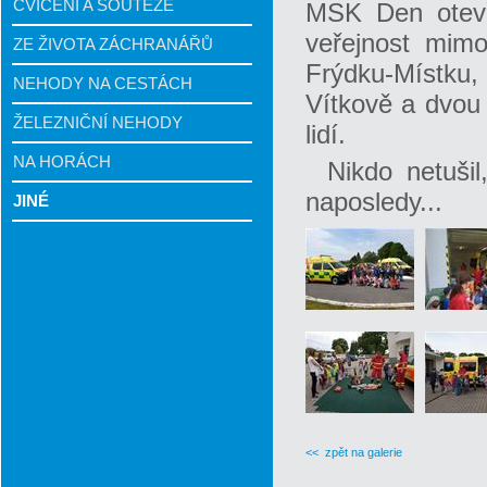
CVIČENÍ A SOUTĚŽE
MSK Den otevře
veřejnost mimo
ZE ŽIVOTA ZÁCHRANÁŘŮ
Frýdku-Místku,
NEHODY NA CESTÁCH
Vítkově a dvou 
ŽELEZNIČNÍ NEHODY
lidí.
NA HORÁCH
Nikdo netušil
naposledy...
JINÉ
<< zpět na galerie