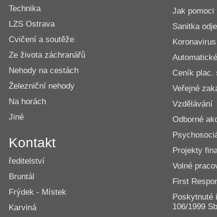
Technika
Jak pomoci
LZS Ostrava
Sanitka odje
Cvičení a soutěže
Koronavirus
Ze života záchranářů
Automatické 
Nehody na cestách
Ceník plac.
Železniční nehody
Veřejné zak
Na horách
Vzdělávání
Jiné
Odborné ak
Psychosociá
Kontakt
Projekty fi
ředitelství
Volné praco
Bruntál
First Resp
Frýdek - Místek
Poskytnuté 
106/1999 Sb
Karviná