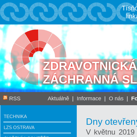
Tísň
link
ZDRAVOTNICKÁ
ZÁCHRANNÁ S
RSS
Aktuálně
|
Informace
|
O nás
|
Fo
TECHNIKA
Dny otevřen
LZS OSTRAVA
V květnu 2019 