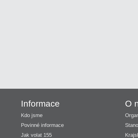
Informace
O 
Kdo jsme
Organ
Povinné informace
Stano
Jak volat 155
Krajs