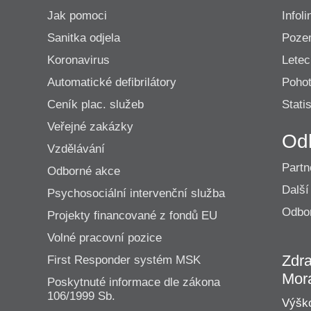
Jak pomoci
Infoli
Sanitka odjela
Poze
Koronavirus
Lete
Automatické defibrilátory
Pohot
Ceník plac. služeb
Statis
Veřejné zakázky
Od
Vzdělávání
Partn
Odborné akce
Další
Psychosociální intervenční služba
Odbor
Projekty financované z fondů EU
Volné pracovní pozice
Zdra
First Responder systém MSK
Mor
Poskytnuté informace dle zákona
106/1999 Sb.
Výško