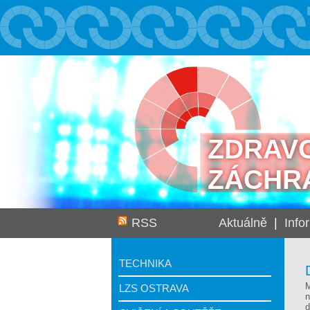
ZDRAV
ZÁCHR
RSS
Aktuálně
|
Info
TECHNIKA
M
LZS OSTRAVA
n
d