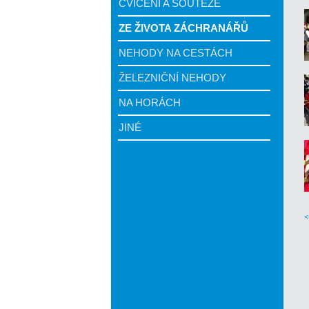
CVIČENÍ A SOUTĚŽE
ZE ŽIVOTA ZÁCHRANÁŘŮ
NEHODY NA CESTÁCH
ŽELEZNIČNÍ NEHODY
NA HORÁCH
JINÉ
<