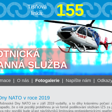
155
Tísňová
linka:
OTNICKÁ
ANNÁ SLUŽBA
rmace
|
O nás
|
Fotogalerie
|
Napište nám
|
Odkaz
Dny NATO v roce 2019
ošnoské Dny NATO se v září 2019 vydařily, a to díky krásnému počasí a
apadlo, že o rok později proběhnou je ve formě poděkování složkám IZS za je
va roky později bude účast návštěvníků limitována protiepidemickými opatřen