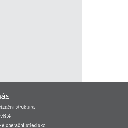
nás
izační struktura
viště
ké operační středisko