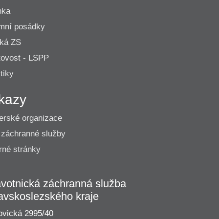
nka
mní posádky
cká ZS
ovost - LSPP
tiky
kazy
erské organizace
 záchranné služby
né stránky
votnická záchranná služba
avskoslezského kraje
vická 2995/40