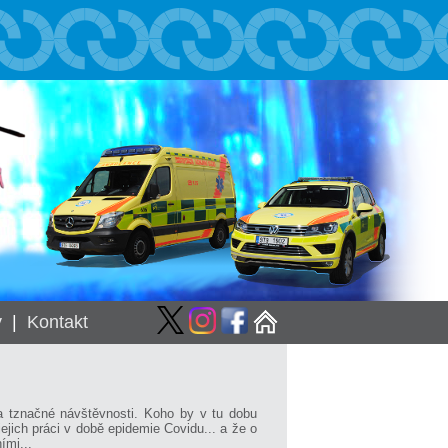
y
|
Kontakt
 tznačné návštěvnosti. Koho by v tu dobu
jich práci v době epidemie Covidu... a že o
ími...