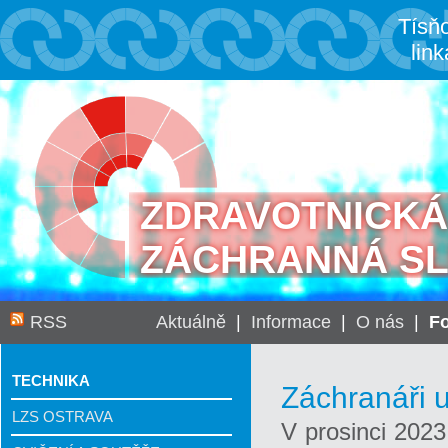
Tísň
link
ZDRAVOTNICKÁ
ZÁCHRANNÁ S
RSS
Aktuálně
|
Informace
|
O nás
|
Fo
TECHNIKA
Záchranáři 
LZS OSTRAVA
V prosinci 202