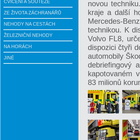
CVIČENÍ A SOUTĚŽE
novou techniku
kraje a další h
ZE ŽIVOTA ZÁCHRANÁŘŮ
Mercedes-Benz S
NEHODY NA CESTÁCH
technikou. K di
ŽELEZNIČNÍ NEHODY
Volvo FL8, urč
dispozici čtyři 
NA HORÁCH
automobily Ško
JINÉ
debriefingový a
kapotovaném vo
83 milionů koru