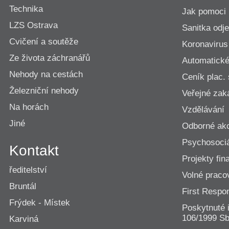
Technika
Jak pomoci
LZS Ostrava
Sanitka odje
Cvičení a soutěže
Koronavirus
Ze života záchranářů
Automatické 
Nehody na cestách
Ceník plac.
Železniční nehody
Veřejné zak
Na horách
Vzdělávání
Jiné
Odborné ak
Psychosociá
Kontakt
Projekty fi
ředitelství
Volné praco
Bruntál
First Resp
Frýdek - Místek
Poskytnuté 
106/1999 Sb
Karviná