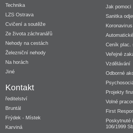
Technika
Jak pomoci
LZS Ostrava
Sanitka odje
Cvičení a soutěže
Koronavirus
Ze života záchranářů
Automatické 
Nehody na cestách
Ceník plac.
Železniční nehody
Veřejné zak
Na horách
Vzdělávání
Jiné
Odborné ak
Psychosociá
Kontakt
Projekty fi
ředitelství
Volné praco
Bruntál
First Resp
Frýdek - Místek
Poskytnuté 
106/1999 Sb
Karviná