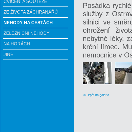
CVIČENÍ A SOUTĚŽE
Posádka rychlé
ZE ŽIVOTA ZÁCHRANÁŘŮ
služby z Ostra
silnici ve smě
NEHODY NA CESTÁCH
ohrožení život
ŽELEZNIČNÍ NEHODY
nebytné léky, z
NA HORÁCH
krční límec. Mu
nemocnice v Os
JINÉ
<< zpět na galerie