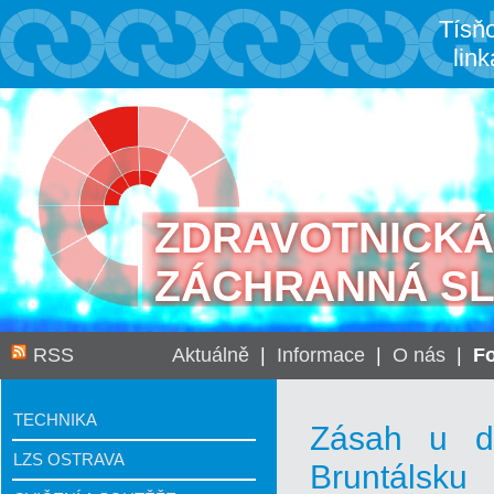
Tísň
link
ZDRAVOTNICKÁ
ZÁCHRANNÁ S
RSS
Aktuálně
|
Informace
|
O nás
|
Fo
TECHNIKA
Zásah u d
LZS OSTRAVA
Bruntálsku