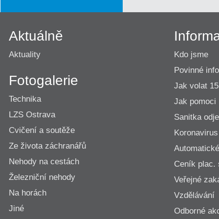
Aktuálně
Inform
Aktuality
Kdo jsme
Povinné inf
Fotogalerie
Jak volat 1
Technika
Jak pomoci
LZS Ostrava
Sanitka odje
Cvičení a soutěže
Koronavirus
Ze života záchranářů
Automatické 
Nehody na cestách
Ceník plac.
Železniční nehody
Veřejné zak
Na horách
Vzdělávání
Jiné
Odborné ak