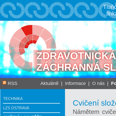
Tísň
link
ZDRAVOTNICKÁ
ZÁCHRANNÁ S
RSS
Aktuálně
|
Informace
|
O nás
|
Fo
TECHNIKA
Cvičení slož
LZS OSTRAVA
Námětem cvičen