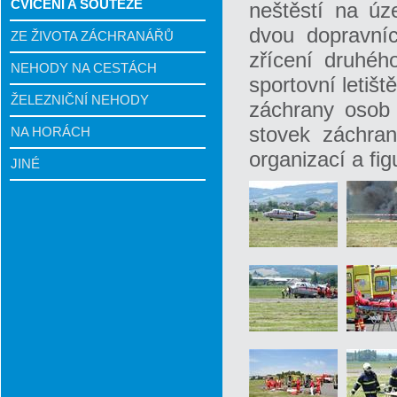
CVIČENÍ A SOUTĚŽE
neštěstí na úz
dvou dopravníc
ZE ŽIVOTA ZÁCHRANÁŘŮ
zřícení druhéh
NEHODY NA CESTÁCH
sportovní letiš
ŽELEZNIČNÍ NEHODY
záchrany osob a
stovek záchraná
NA HORÁCH
organizací a fig
JINÉ