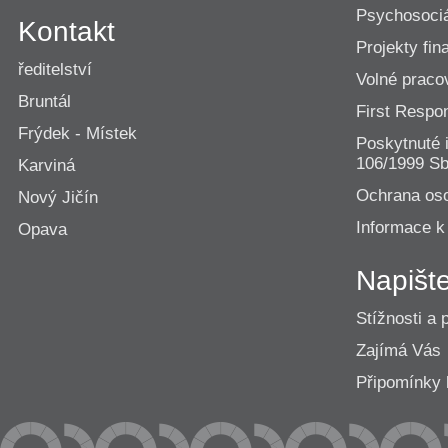
Psychosociá
Kontakt
Projekty fi
ředitelství
Volné praco
Bruntál
First Resp
Frýdek - Místek
Poskytnuté 
106/1999 Sb
Karviná
Ochrana os
Nový Jičín
Informace k
Opava
Napišt
Stížnosti a 
Zajímá Vás
Připomínk