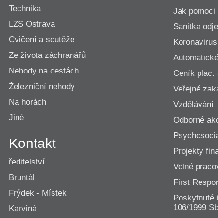
Technika
Jak pomoci
LZS Ostrava
Sanitka odje
Cvičení a soutěže
Koronavirus
Ze života záchranářů
Automatické 
Nehody na cestách
Ceník plac.
Železniční nehody
Veřejné zak
Na horách
Vzdělávání
Jiné
Odborné ak
Psychosociá
Kontakt
Projekty fi
ředitelství
Volné praco
Bruntál
First Resp
Frýdek - Místek
Poskytnuté 
106/1999 Sb
Karviná